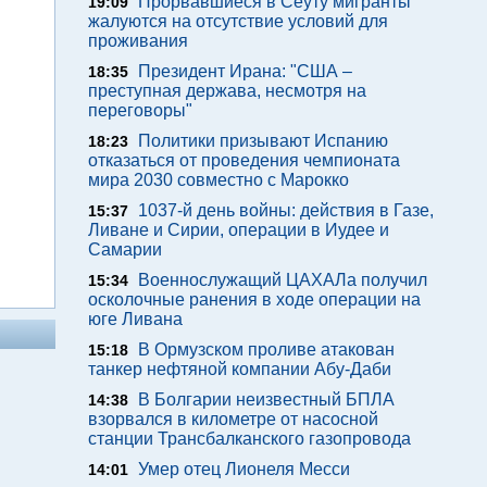
Прорвавшиеся в Сеуту мигранты
19:09
жалуются на отсутствие условий для
проживания
Президент Ирана: "США –
18:35
преступная держава, несмотря на
переговоры"
Политики призывают Испанию
18:23
отказаться от проведения чемпионата
мира 2030 совместно с Марокко
1037-й день войны: действия в Газе,
15:37
Ливане и Сирии, операции в Иудее и
Самарии
Военнослужащий ЦАХАЛа получил
15:34
осколочные ранения в ходе операции на
юге Ливана
В Ормузском проливе атакован
15:18
танкер нефтяной компании Абу-Даби
В Болгарии неизвестный БПЛА
14:38
взорвался в километре от насосной
станции Трансбалканского газопровода
Умер отец Лионеля Месси
14:01