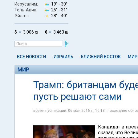
Иерусалим:
19° -
30°
Тель-Авив:
25° -
31°
Эйлат:
28° -
40°
$
3.006 ₪
€
3.463 ₪
ВСЕ НОВОСТИ
ИЗРАИЛЬ
БЛИЖНИЙ ВОСТОК
МИР
МИР
Трамп: британцам буде
пусть решают сами
время публикации: 06 мая 2016 г., 10:13 | последнее обнов
Кандидат в през
сказал, что Вели