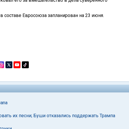
ковал его за вмешательство в дела суверенного
 составе Евросоюза запланирован на 23 июня.
cana
овать их песни; Буши отказались поддержать Трампа
гонки