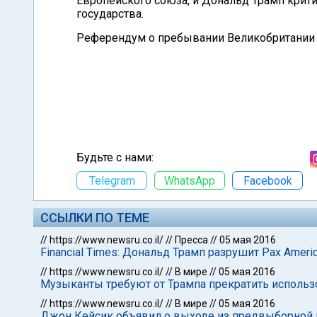
Европейского союза, и Дональд Трамп крити
государства.
Референдум о пребывании Великобритании в
Будьте с нами:
Telegram
WhatsApp
Facebook
ССЫЛКИ ПО ТЕМЕ
//
https://www.newsru.co.il/
//
Пресса
//
05 мая 2016
Financial Times: Дональд Трамп разрушит Pax Ameri
//
https://www.newsru.co.il/
//
В мире
//
05 мая 2016
Музыканты требуют от Трампа прекратить использ
//
https://www.newsru.co.il/
//
В мире
//
05 мая 2016
Джон Кейсик объявил о выходе из предвыборной 