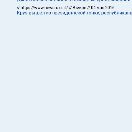
//
https://www.newsru.co.il/
//
В мире
//
04 мая 2016
Круз вышел из президентской гонки, республикан