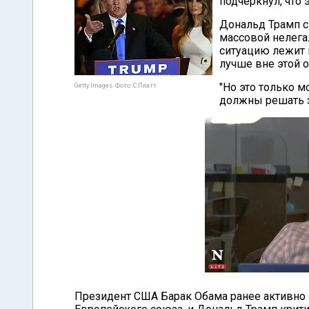
подчеркнул, что э
Дональд Трамп ск
массовой нелегал
ситуацию лежит 
лучше вне этой о
"Но это только 
Getty Images. Фото: С.Платт
должны решать за
Президент США Барак Обама ранее активно 