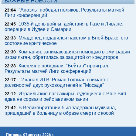
ВАЖНЫЕ НОВОСТИ
"Апоэль" победил поляков. Результаты матчей
23:04
Лиги конференций
1035-й день войны: действия в Газе и Ливане,
22:45
операции в Иудее и Самарии
Младенец подавился пакетом в Бней-Браке, его
22:33
состояние критическое
Компания, занимающаяся помощью в эмиграции
22:30
израильтян, обратилась за защитой от кредиторов
Киевляне победили. "Бейтар" проиграл.
22:28
Результаты матчей Лиги конференций
12 канал ИТВ: Роман Гофман снимает с
22:17
должностей двух руководителей в "Мосаде"
Израильские пассажиры, судящиеся с Blue Bird,
22:12
едва не сорвали рейс авиакомпании
В Великобритании был задержан мужчина,
21:42
пришедший в больницу в образе смерти с косой
Пятница, 07 августа 2026 г.