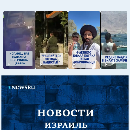
ИСПАНЕЦ ЗРЯ
НАПАЛ НА
РЕЗЕРВИСТА
ЦАХАЛА