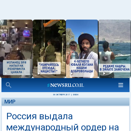
ИСПАНЕЦ ЗРЯ
НАПАЛ НА
РЕЗЕРВИСТА
ЦАХАЛА
06 ОКТЯБРЯ 2017
|
08:04
МИР
Россия выдала
международный ордер на