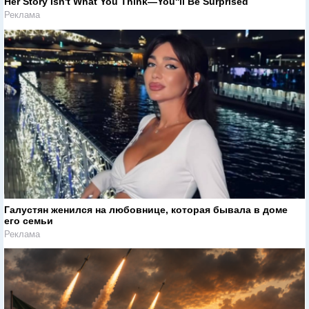
Her Story Isn't What You Think—You''ll Be Surprised
Реклама
Галустян женился на любовнице, которая бывала в доме
его семьи
Реклама