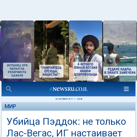
ИСПАНЕЦ ЗРЯ
НАПАЛ НА
РЕЗЕРВИСТА
ЦАХАЛА
06 ОКТЯБРЯ 2017
|
13:08
МИР
Убийца Пэддок: не только
Лас-Вегас, ИГ настаивает