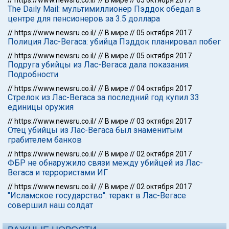
//
https://www.newsru.co.il/
//
В мире
//
05 октября 2017
The Daily Mail: мультимиллионер Пэддок обедал в
центре для пенсионеров за 3.5 доллара
//
https://www.newsru.co.il/
//
В мире
//
05 октября 2017
Полиция Лас-Вегаса: убийца Пэддок планировал побег
//
https://www.newsru.co.il/
//
В мире
//
05 октября 2017
Подруга убийцы из Лас-Вегаса дала показания.
Подробности
//
https://www.newsru.co.il/
//
В мире
//
04 октября 2017
Стрелок из Лас-Вегаса за последний год купил 33
единицы оружия
//
https://www.newsru.co.il/
//
В мире
//
03 октября 2017
Отец убийцы из Лас-Вегаса был знаменитым
грабителем банков
//
https://www.newsru.co.il/
//
В мире
//
02 октября 2017
ФБР не обнаружило связи между убийцей из Лас-
Вегаса и террористами ИГ
//
https://www.newsru.co.il/
//
В мире
//
02 октября 2017
"Исламское государство": теракт в Лас-Вегасе
совершил наш солдат