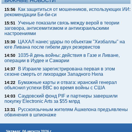
ВАЖНЫЕ НОВОСТИ
Как защититься от мошенников, использующих ИИ:
15:56
рекомендации Би-би-си
Ученые показали связь между верой в теории
15:51
заговора, антисемитизмом и антиизраильскими
настроениями
ЦАХАЛ нанес удары по объектам "Хизбаллы" на
15:30
юге Ливана после гибели двух резервистов
1035-й день войны: действия в Газе и Ливане,
14:50
операции в Иудее и Самарии
В Израиле зарегистрирована первая в этом
14:37
сезоне смерть от лихорадки Западного Нила
Бумажные карты и отвага: иранский генерал
14:22
объяснил успехи ВВС во время войны с США
Саудовский фонд PIF и партнеры завершили
14:03
покупку Electronic Arts за $55 млрд
Русскоязычным жителям Ашкелона предъявлены
13:31
обвинения в шпионаже
Четверг, 06 августа 2026 г.