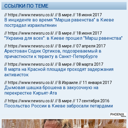
ССЫЛКИ ПО ТЕМЕ
//
https://www.newsru.co.il/
//
В мире
//
18 июня 2017
В инциденте во время "Марша равенства" в Киеве
пострадал израильтянин
//
https://www.newsru.co.il/
//
В мире
//
18 июня 2017
"Украина для всех": в Киеве прошел "Марш равенства"
//
https://www.newsru.co.il/
//
В мире
//
07 апреля 2017
Арестован Содик Ортиков, подозреваемый в
причастности к теракту в Санкт-Петербурге
//
https://www.newsru.co.il/
//
В мире
//
08 марта 2017
8 марта на Красной площади проходят задержания
активисток
//
https://www.newsru.co.il/
//
В Израиле
//
11 января 2017
Дымовая шашка брошена в закусочную на
перекрестке Кирьят-Ата
//
https://www.newsru.co.il/
//
В мире
//
17 сентября 2016
Посольство России в Киеве забросали петардами