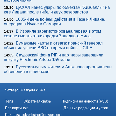
настроениями
ЦАХАЛ нанес удары по объектам "Хизбаллы" на
15:30
юге Ливана после гибели двух резервистов
1035-й день войны: действия в Газе и Ливане,
14:50
операции в Иудее и Самарии
В Израиле зарегистрирована первая в этом
14:37
сезоне смерть от лихорадки Западного Нила
Бумажные карты и отвага: иранский генерал
14:22
объяснил успехи ВВС во время войны с США
Саудовский фонд PIF и партнеры завершили
14:03
покупку Electronic Arts за $55 млрд
Русскоязычным жителям Ашкелона предъявлены
13:31
обвинения в шпионаже
Четверг, 06 августа 2026 г.
Теги
Обратная связь
Подписка на новости (RSS)
Без картинок
Данные редакции и устав
Реклама:
advertising@newsru.co.il