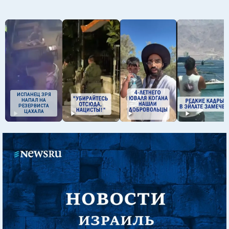
ИСПАНЕЦ ЗРЯ
НАПАЛ НА
РЕЗЕРВИСТА
ЦАХАЛА