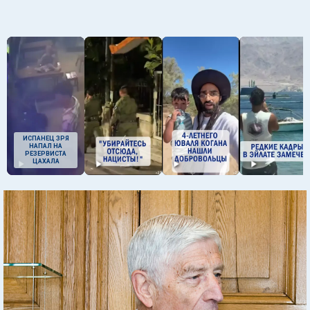
ИСПАНЕЦ ЗРЯ
НАПАЛ НА
РЕЗЕРВИСТА
ЦАХАЛА