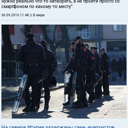
нужно реально что-то натворить, а не пройти просто со
смартфоном по какому-то месту".
06.09.2016 11:48
// В мире
На севере Италии задержаны семь анархистов,