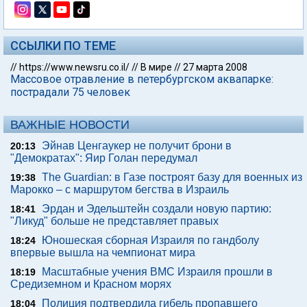
ССЫЛКИ ПО ТЕМЕ
//
https://www.newsru.co.il/
//
В мире
//
27 марта 2008
Массовое отравление в петербургском аквапарке:
пострадали 75 человек
ВАЖНЫЕ НОВОСТИ
Эйнав Ценгаукер не получит брони в
20:13
"Демократах": Яир Голан передумал
The Guardian: в Газе построят базу для военных из
19:38
Марокко – с маршрутом бегства в Израиль
Эрдан и Эдельштейн создали новую партию:
18:41
"Ликуд" больше не представляет правых
Юношеская сборная Израиля по гандболу
18:24
впервые вышла на чемпионат мира
Масштабные учения ВМС Израиля прошли в
18:19
Средиземном и Красном морях
Полиция подтвердила гибель пропавшего
18:04