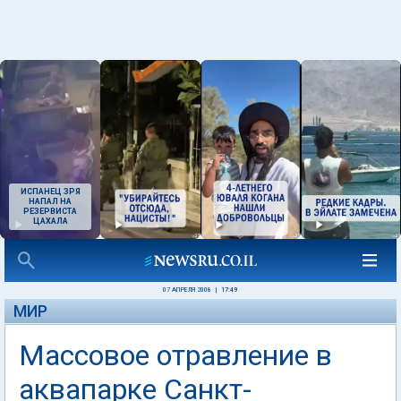
ИСПАНЕЦ ЗРЯ
НАПАЛ НА
РЕЗЕРВИСТА
ЦАХАЛА
07 АПРЕЛЯ 2008
|
17:49
МИР
Массовое отравление в
аквапарке Санкт-