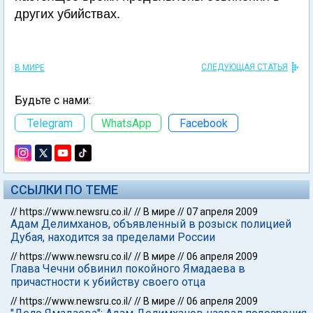
других убийствах.
СЛЕДУЮЩАЯ СТАТЬЯ
В МИРЕ
Будьте с нами:
Telegram
WhatsApp
Facebook
ССЫЛКИ ПО ТЕМЕ
//
https://www.newsru.co.il/
//
В мире
//
07 апреля 2009
Адам Делимханов, объявленный в розыск полицией
Дубая, находится за пределами России
//
https://www.newsru.co.il/
//
В мире
//
06 апреля 2009
Глава Чечни обвинил покойного Ямадаева в
причастности к убийству своего отца
//
https://www.newsru.co.il/
//
В мире
//
06 апреля 2009