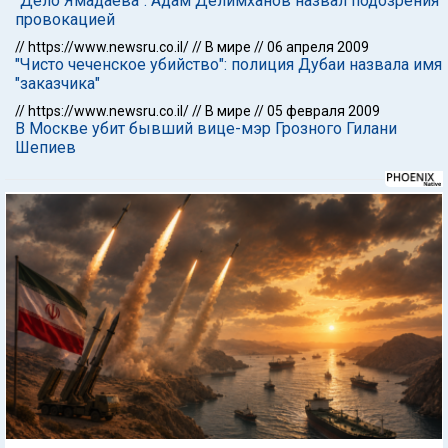
"Дело Ямадаева": Адам Делимханов назвал подозрения
провокацией
//
https://www.newsru.co.il/
//
В мире
//
06 апреля 2009
"Чисто чеченское убийство": полиция Дубаи назвала имя
"заказчика"
//
https://www.newsru.co.il/
//
В мире
//
05 февраля 2009
В Москве убит бывший вице-мэр Грозного Гилани
Шепиев