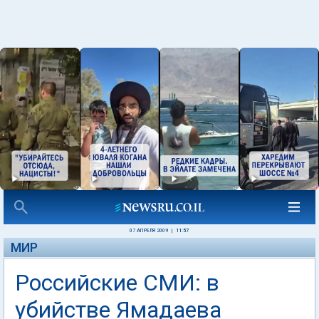
07 АПРЕЛЯ 2009
|
11:57
МИР
Российские СМИ: в
убийстве Ямадаева