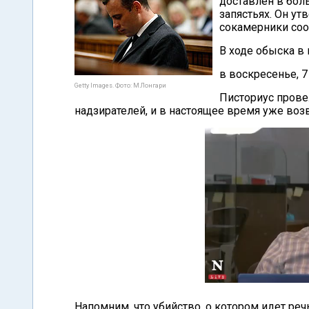
доставлен в боль
запястьях. Он ут
сокамерники соо
В ходе обыска в
в воскресенье, 
Getty Images. Фото: М.Лонгари
Писториус провел
надзирателей, и в настоящее время уже возв
Напомним, что убийство, о котором идет реч