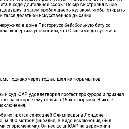
ита в ходе длительной ссоры: Оскар выстрелил в нее
л девушку, а затем пробил дверь кулаком, чтобы открыть
ытался делать ей искусственное дыхание.
наружила в доме Писториуса бейсбольную биту со
ая экспертиза установила, что Стинкамп до пулевых
рьмы, однако через год вышел из тюрьмы под
ный суд ЮАР удовлетворил протест прокурора и признал
е, за которое ему грозило 15 лет тюрьмы. В июле
 заключения.
обе ноги, стал сенсацией Олимпиады в Лондоне,
ге на 400 метров (инвалид, в виде исключения, был
и спортсменами). Он нес флаг ЮАР на церемонии