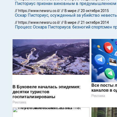
Писториус признан виновным в предумышленном у
//
https://www.newsru.co.il/
//
В мире
//
20 октября 2015
Оскар Писториус, осужденный за убийство невест
//
https://www.newsru.co.il/
//
В мире
//
21 октября 2014
Процесс Оскара Писториуса: безногий спортсмен п
Все посты 
В Буковеле началась эпидемия:
каналов в о
десятки туристов
Реклама
госпитализированы
Реклама