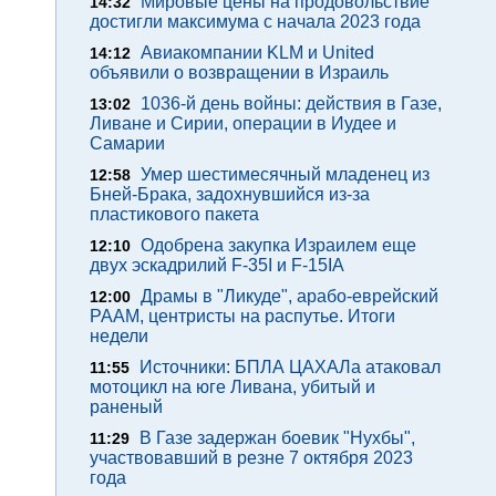
Мировые цены на продовольствие
14:32
достигли максимума с начала 2023 года
Авиакомпании KLM и United
14:12
объявили о возвращении в Израиль
1036-й день войны: действия в Газе,
13:02
Ливане и Сирии, операции в Иудее и
Самарии
Умер шестимесячный младенец из
12:58
Бней-Брака, задохнувшийся из-за
пластикового пакета
Одобрена закупка Израилем еще
12:10
двух эскадрилий F-35I и F-15IA
Драмы в "Ликуде", арабо-еврейский
12:00
РААМ, центристы на распутье. Итоги
недели
Источники: БПЛА ЦАХАЛа атаковал
11:55
мотоцикл на юге Ливана, убитый и
раненый
В Газе задержан боевик "Нухбы",
11:29
участвовавший в резне 7 октября 2023
года