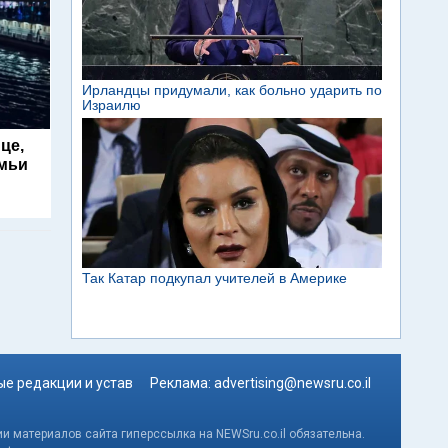
це,
емьи
е редакции и устав
Реклама:
advertising@newsru.co.il
и материалов сайта гиперссылка на NEWSru.co.il обязательна.