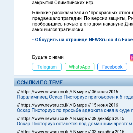
закрытия Олимпийских игр.
Близкие рассказывали о "прекрасных отноше
предвещало трагедии. По версии защиты, Р
пробравшись ночью в его дом накануне Дня
закончился трагически.
- Обсудить на странице NEWSru.co.il в Fac
Будьте с нами:
Telegram
WhatsApp
Facebook
ССЫЛКИ ПО ТЕМЕ
//
https://www.newsru.co.il/
//
В мире
//
06 июля 2016
Паралимпиец Оскар Писториус приговорен к 6 го
//
https://www.newsru.co.il/
//
В мире
//
15 июня 2016
Оскар Писториус по просьбе адвоката снял в суде 
//
https://www.newsru.co.il/
//
В мире
//
08 декабря 2015
Оскар Писториус останется под домашним арестом
//
https://www.newsru.co.il/
//
В мире
//
03 декабря 2015