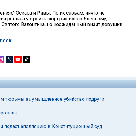
ниях" Оскара и Ривы. По их словам, ничто не
ива решила устроить сюрприз возлюбленному,
 Святого Валентина, но неожиданный визит девушки
ebook
дам тюрьмы за умышленное убийство подруги
протезы
 и подаст апелляцию в Конституционный суд