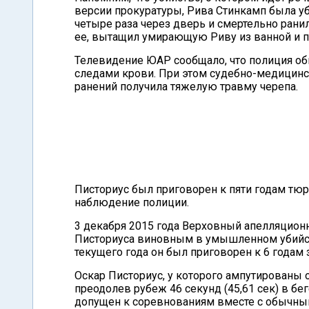
версии прокуратуры, Рива Стинкамп была уб
четыре раза через дверь и смертельно рани
ее, вытащил умирающую Риву из ванной и п
Телевидение ЮАР сообщало, что полиция об
следами крови. При этом судебно-медицинск
ранений получила тяжелую травму черепа.
Писториус был приговорен к пяти годам тю
наблюдение полиции.
3 декабря 2015 года Верховный апелляцион
Писториуса виновным в умышленном убийств
текущего года он был приговорен к 6 годам
Оскар Писториус, у которого ампутированы 
преодолев рубеж 46 секунд (45,61 сек) в бе
допущен к соревнованиям вместе с обычным