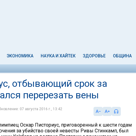
ЭКОНОМИКА
НАУКА И ХАЙТЕК
ЗДОРОВЬЕ
ОБЩИНА
с, отбывающий срок за
тался перерезать вены
новление: 07 августа 2016 г., 13:42
лимпиец Оскар Писториус, приговоренный к шести годам
чения за убийство своей невесты Ривы Стинкамп, был