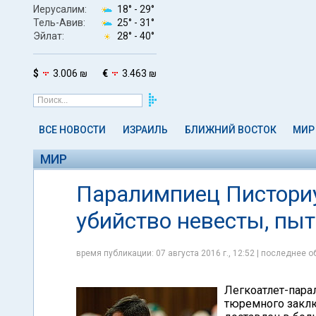
Иерусалим:
18° -
29°
Тель-Авив:
25° -
31°
Эйлат:
28° -
40°
$
3.006 ₪
€
3.463 ₪
ВСЕ НОВОСТИ
ИЗРАИЛЬ
БЛИЖНИЙ ВОСТОК
МИР
МИР
Паралимпиец Писториу
убийство невесты, пы
время публикации: 07 августа 2016 г., 12:52 | последнее об
Легкоатлет-пара
тюремного заклю