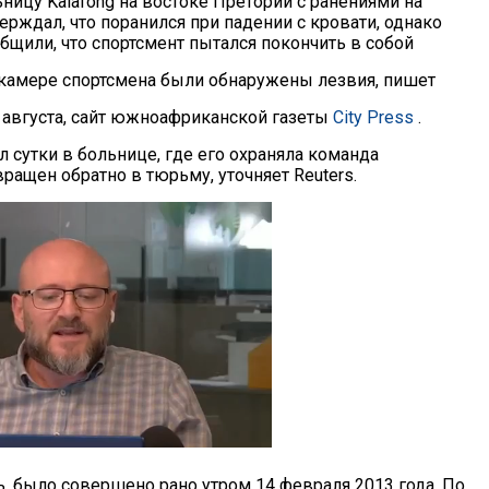
ницу Kalafong на востоке Претории с ранениями на
верждал, что поранился при падении с кровати, однако
бщили, что спортсмент пытался покончить в собой
 камере спортсмена были обнаружены лезвия, пишет
7 августа, сайт южноафриканской газеты
City Press
.
 сутки в больнице, где его охраняла команда
ращен обратно в тюрьму, уточняет Reuters.
ь, было совершено рано утром 14 февраля 2013 года. По