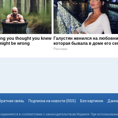
ing you thought you knew
Галустян женился на любовни
might be wrong
которая бывала в доме его с
Реклама
братная связь
Подписка на новости (RSS)
Без картинок
Данны
, охраняются в соответствии с законодательством Израиля. При использовани