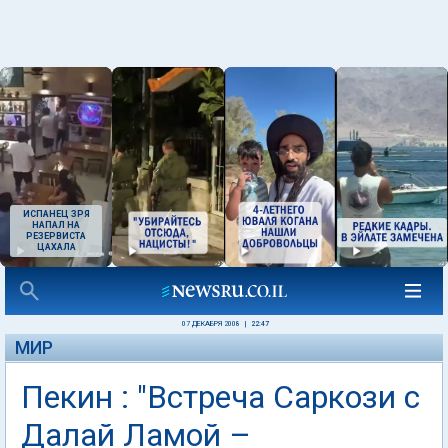
ИСПАНЕЦ ЗРЯ
НАПАЛ НА
РЕЗЕРВИСТА
ЦАХАЛА
07 ДЕКАБРЯ 2008
|
22:47
МИР
Пекин : "Встреча Саркози с
Далай Ламой –