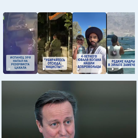
ИСПАНЕЦ ЗРЯ
НАПАЛ НА
РЕЗЕРВИСТА
ЦАХАЛА