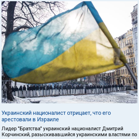
Украинский националист отрицает, что его
арестовали в Израиле
Лидер "Братства" украинский националист Дмитрий
Корчинский, разыскивавшийся украинскими властями по