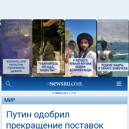
ИСПАНЕЦ ЗРЯ
НАПАЛ НА
РЕЗЕРВИСТА
ЦАХАЛА
07 ЯНВАРЯ 2009
|
17:51
МИР
Путин одобрил
прекращение поставок