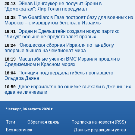
Эйнав Ценгаукер не получит брони в
20:13
"Демократах": Яир Голан передумал
The Guardian: в Газе построят базу для военных из
19:38
Марокко – с маршрутом бегства в Израиль
Эрдан и Эдельштейн создали новую партию:
18:41
"Ликуд" больше не представляет правых
Юношеская сборная Израиля по гандболу
18:24
впервые вышла на чемпионат мира
Масштабные учения ВМС Израиля прошли в
18:19
Средиземном и Красном морях
Полиция подтвердила гибель пропавшего
18:04
Эльдара Даяна
Двое израильтян по ошибке въехали в Дженин: их
16:59
едва не линчевали
Четверг, 06 августа 2026 г.
Теги
Обратная связь
Подписка на новости (RSS)
Без картинок
Данные редакции и устав