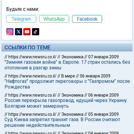
Будьте с нами:
Telegram
WhatsApp
Facebook
ССЫЛКИ ПО ТЕМЕ
//
https://www.newsru.co.il/
//
Экономика
//
07 января 2009
"Зимняя газовая война" в Европе. 17 стран остались без
отопления в разгар зимы
//
https://www.newsru.co.il/
//
В мире
//
06 января 2009
"Нафтогаз" продолжит переговоры с "Газпромом" после
Рождества
//
https://www.newsru.co.il/
//
Экономика
//
06 января 2009
Россия перекрыла газопровод, идущий через Украину.
Болгария может замерзнуть
//
https://www.newsru.co.il/
//
Экономика
//
05 января 2009
Суд Киева запретил транзит газа. В России считают
решение недействительным
//
https://www.newsru.co.il/
//
Экономика
//
04 января 2009