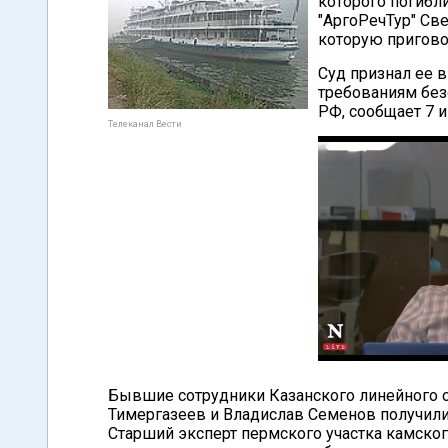
которого погибл
"АргоРечТур" Све
которую пригово
Суд признал ее в
требованиям без
РФ, сообщает 7 
Телеканал Вести
Бывшие сотрудники Казанского линейного 
Тимергазеев и Владислав Семенов получили 
Старший эксперт пермского участка камско