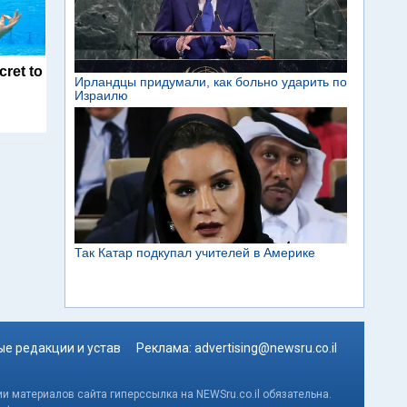
cret to
е редакции и устав
Реклама:
advertising@newsru.co.il
и материалов сайта гиперссылка на NEWSru.co.il обязательна.