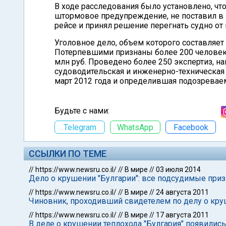
В ходе расследования было установлено, чт
штормовое предупреждение, не поставил в
рейсе и принял решение перегнать судно от 
Уголовное дело, объем которого составляет
Потерпевшими признаны более 200 человек,
млн руб. Проведено более 250 экспертиз, н
судоводительская и инженерно-техническая 
март 2012 года и определившая подозревае
Будьте с нами:
Telegram
WhatsApp
Facebook
ССЫЛКИ ПО ТЕМЕ
//
https://www.newsru.co.il/
//
В мире
//
03 июля 2014
Дело о крушении "Булгарии": все подсудимые пр
//
https://www.newsru.co.il/
//
В мире
//
24 августа 2011
Чиновник, проходивший свидетелем по делу о круш
//
https://www.newsru.co.il/
//
В мире
//
17 августа 2011
В деле о крушении теплохода "Булгария" появилис