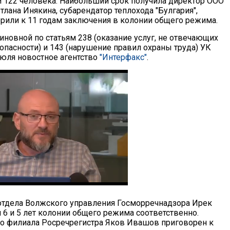
и 122 человека. Наибольший срок получила директор ООО
тлана Инякина, субарендатор теплохода "Булгария",
рили к 11 годам заключения в колонии общего режима.
иновной по статьям 238 (оказание услуг, не отвечающих
опасности) и 143 (нарушение правил охраны труда) УК
июля новостное агентство
"Интерфакс"
.
отдела Волжского управления Госморречнадзора Ирек
6 и 5 лет колонии общего режима соответственно.
го филиала Росречрегистра Яков Ивашов приговорен к