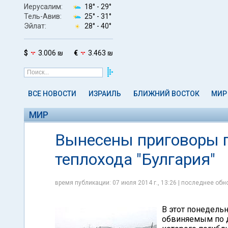
Иерусалим:
18° -
29°
Тель-Авив:
25° -
31°
Эйлат:
28° -
40°
$
3.006 ₪
€
3.463 ₪
ВСЕ НОВОСТИ
ИЗРАИЛЬ
БЛИЖНИЙ ВОСТОК
МИР
МИР
Вынесены приговоры п
теплохода "Булгария"
время публикации: 07 июля 2014 г., 13:26 | последнее обно
В этот понедель
обвиняемым по де