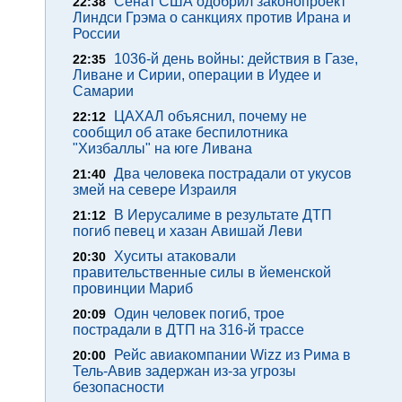
Сенат США одобрил законопроект
22:38
Линдси Грэма о санкциях против Ирана и
России
1036-й день войны: действия в Газе,
22:35
Ливане и Сирии, операции в Иудее и
Самарии
ЦАХАЛ объяснил, почему не
22:12
сообщил об атаке беспилотника
"Хизбаллы" на юге Ливана
Два человека пострадали от укусов
21:40
змей на севере Израиля
В Иерусалиме в результате ДТП
21:12
погиб певец и хазан Авишай Леви
Хуситы атаковали
20:30
правительственные силы в йеменской
провинции Мариб
Один человек погиб, трое
20:09
пострадали в ДТП на 316-й трассе
Рейс авиакомпании Wizz из Рима в
20:00
Тель-Авив задержан из-за угрозы
безопасности