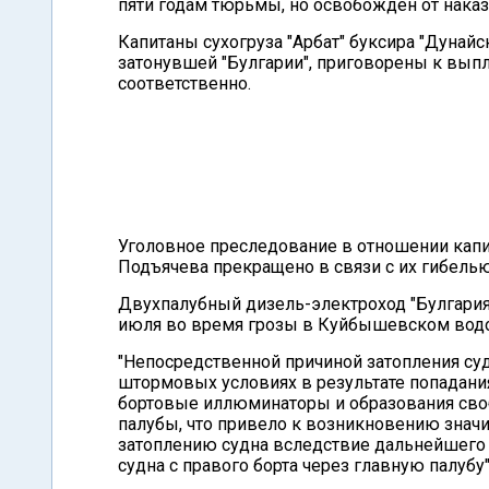
пяти годам тюрьмы, но освобожден от наказ
Капитаны сухогруза "Арбат" буксира "Дунай
затонувшей "Булгарии", приговорены к выпл
соответственно.
Уголовное преследование в отношении капи
Подъячева прекращено в связи с их гибелью
Двухпалубный дизель-электроход "Булгария"
июля во время грозы в Куйбышевском водох
"Непосредственной причиной затопления су
штормовых условиях в результате попадани
бортовые иллюминаторы и образования своб
палубы, что привело к возникновению знач
затоплению судна вследствие дальнейшего 
судна с правого борта через главную палубу