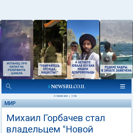
ИСПАНЕЦ ЗРЯ
НАПАЛ НА
РЕЗЕРВИСТА
ЦАХАЛА
07 ИЮНЯ 2006
|
17:54
МИР
Михаил Горбачев стал
владельцем "Новой