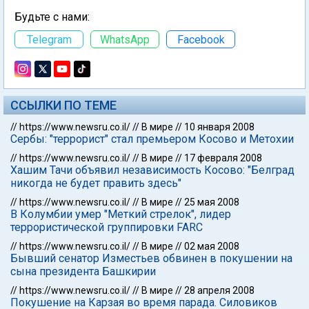
Будьте с нами:
Telegram
WhatsApp
Facebook
ССЫЛКИ ПО ТЕМЕ
//
https://www.newsru.co.il/
//
В мире
//
10 января 2008
Сербы: "террорист" стал премьером Косово и Метохии
//
https://www.newsru.co.il/
//
В мире
//
17 февраля 2008
Хашим Тачи объявил независимость Косово: "Белград
никогда не будет править здесь"
//
https://www.newsru.co.il/
//
В мире
//
25 мая 2008
В Колумбии умер "Меткий стрелок", лидер
террористической группировки FARC
//
https://www.newsru.co.il/
//
В мире
//
02 мая 2008
Бывший сенатор Изместьев обвинен в покушении на
сына президента Башкирии
//
https://www.newsru.co.il/
//
В мире
//
28 апреля 2008
Покушение на Карзая во время парада. Силовиков