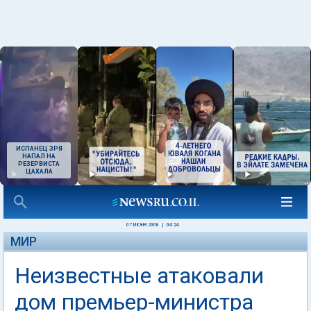
ИСПАНЕЦ ЗРЯ
НАПАЛ НА
РЕЗЕРВИСТА
ЦАХАЛА
07 ИЮНЯ 2008
|
04:24
МИР
Неизвестные атаковали
дом премьер-министра