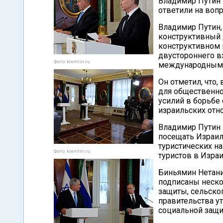
Владимир Путин 
ответили на воп
Владимир Путин, 
конструктивный 
конструктивном 
двустороннего в
Фото: kremlin.ru
международным п
Он отметил, что,
для общественно
усилий в борьбе
израильских отн
Владимир Путин 
посещать Израил
туристических н
Фото: kremlin.ru
туристов в Израи
Биньямин Нетани
подписаны неско
защиты, сельског
правительства ут
социальной защи