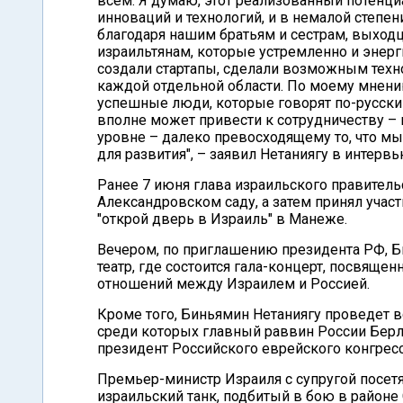
всем. Я думаю, этот реализованный потенциа
инноваций и технологий, и в немалой степе
благодаря нашим братьям и сестрам, выход
израильтянам, которые устремленно и энерги
создали стартапы, сделали возможным техно
каждой отдельной области. По моему мнению, 
успешные люди, которые говорят по-русски 
вполне может привести к сотрудничеству – к
уровне – далеко превосходящему то, что мы
для развития", – заявил Нетаниягу в интервь
Ранее 7 июня глава израильского правитель
Александровском саду, а затем принял учас
"открой дверь в Израиль" в Манеже.
Вечером, по приглашению президента РФ, Б
театр, где состоится гала-концерт, посвящ
отношений между Израилем и Россией.
Кроме того, Биньямин Нетаниягу проведет в
среди которых главный раввин России Бер
президент Российского еврейского конгрес
Премьер-министр Израиля с супругой посет
израильский танк, подбитый в бою в районе