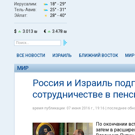
Иерусалим:
18° -
29°
Тель-Авив:
25° -
31°
Эйлат:
28° -
40°
$
3.013 ₪
€
3.478 ₪
ВСЕ НОВОСТИ
ИЗРАИЛЬ
БЛИЖНИЙ ВОСТОК
МИР
МИР
Россия и Израиль под
сотрудничестве в пен
время публикации: 07 июня 2016 г., 19:16 | последнее обно
По окончании вс
затем в расшире