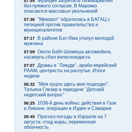
Франция запретила телемаркетинг
07:55
без прямого согласия. В Марокко
опасаются массовых увольнений
"Мекорот" обратилась в БАГАЦ с
07:36
петицией против правительства и
муниципалитетов
В районе Бат-Яма утонул молодой
07:17
мужчина
Около Бейт-Шемеша автомобиль
07:09
насмерть сбил велосипедиста
Драмы в "Ликуде", арабо-еврейский
07:07
РААМ, центристы на распутье. Итоги
недели
"Моя хуцпа здесь мне подходит".
06:32
Татьяна Глезер в передаче "Детский
недетский вопрос"
1036-й день войны: действия в Газе
06:25
и Ливане, операции в Иудее и Самарии
Прогноз погоды в Израиле на 7
05:45
августа: спад жары, переменная
облачность