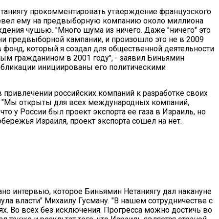
таниягу прокомментировать утверждение французского
ревел ему на предвыборную компанию около миллиона
ждения чушью. "Много шума из ничего. Даже "ничего" это
ни предвыборной кампании, и произошло это не в 2009
в фонд, который я создал для общественной деятельности
ным гражданином в 2001 году", - заявил Биньямин
публикации инициированы его политическими
 в привлечении российских компаний к разработке своих
: "Мы открыты для всех международных компаний,
то у России был проект экспорта ее газа в Израиль, но
бережья Израиля, проект экспорта сошел на нет.
ано интервью, которое Биньямин Нетаниягу дал накануне
ла власти" Михаилу Гусману. "В нашем сотрудничестве с
ях. Во всех без исключения. Прогресса можно достичь во