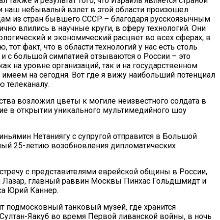
л также и результат того, что Израиль является страной
ни наш небывалый взлет в этой области произошел
цам из стран бывшего СССР – благодаря русскоязычным
чно влились в научные круги, в сферу технологий. Они
логический и экономический расцвет во всех сферах, в
тот факт, что в области технологий у нас есть столь
и с большой симпатией отзываются о России – это
ак на уровне организаций, так и на государственном
 имеем на сегодня. Вот где я вижу наибольший потенциал
ю телеканалу.
ства возложил цветы к могиле неизвестного солдата в
тие в открытии уникального мультимедийного шоу
иньямин Нетаниягу с супругой отправится в Большой
енный 25-летию возобновления дипломатических
стречу с представителями еврейской общины в России,
л Лазар, главный раввин Москвы Пинхас Гольдшмидт и
са Юрий Каннер.
ят подмосковный танковый музей, где хранится
 Султан-Яакуб во время Первой ливанской войны, в ночь