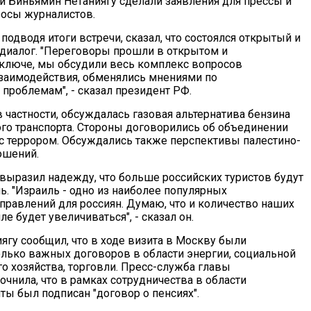
и Биньямин Нетаниягу сделали заявления для прессы и
росы журналистов.
подводя итоги встречи, сказал, что состоялся открытый и
диалог. "Переговоры прошли в открытом и
ключе, мы обсудили весь комплекс вопросов
заимодействия, обменялись мнениями по
роблемам", - сказал президент РФ.
 в частности, обсуждалась газовая альтернатива бензина
го транспорта. Стороны договорились об объединении
 с террором. Обсуждались также перспективы палестино-
ошений.
выразил надежду, что больше российских туристов будут
ь. "Израиль - одно из наиболее популярных
аправлений для россиян. Думаю, что и количество наших
ле будет увеличиваться", - сказал он.
ягу сообщил, что в ходе визита в Москву были
лько важных договоров в области энергии, социальной
о хозяйства, торговли. Пресс-служба главы
очнила, что в рамках сотрудничества в области
ты был подписан "договор о пенсиях".