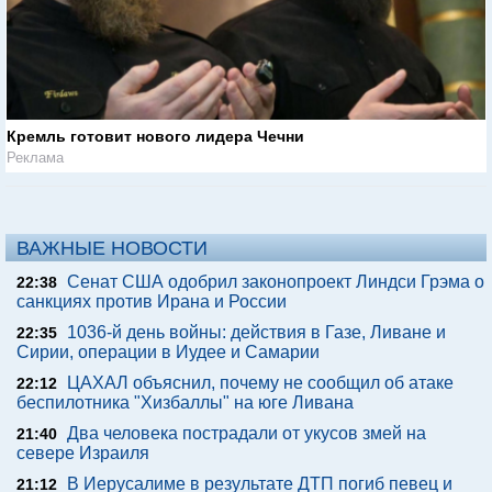
Кремль готовит нового лидера Чечни
Реклама
ВАЖНЫЕ НОВОСТИ
Сенат США одобрил законопроект Линдси Грэма о
22:38
санкциях против Ирана и России
1036-й день войны: действия в Газе, Ливане и
22:35
Сирии, операции в Иудее и Самарии
ЦАХАЛ объяснил, почему не сообщил об атаке
22:12
беспилотника "Хизбаллы" на юге Ливана
Два человека пострадали от укусов змей на
21:40
севере Израиля
В Иерусалиме в результате ДТП погиб певец и
21:12