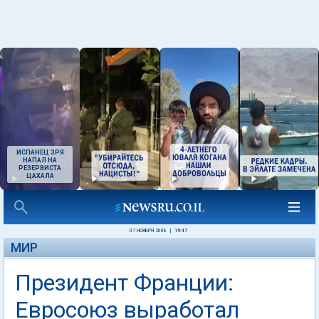
ИСПАНЕЦ ЗРЯ
НАПАЛ НА
РЕЗЕРВИСТА
ЦАХАЛА
07 НОЯБРЯ 2008
|
19:47
МИР
Президент Франции:
Евросоюз выработал