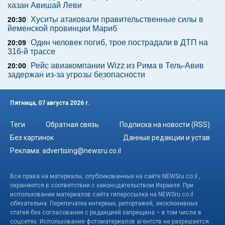
хазан Авишай Леви
Хуситы атаковали правительственные силы в
20:30
йеменской провинции Мариб
Один человек погиб, трое пострадали в ДТП на
20:09
316-й трассе
Рейс авиакомпании Wizz из Рима в Тель-Авив
20:00
задержан из-за угрозы безопасности
Пятница, 07 августа 2026 г.
Теги
Обратная связь
Подписка на новости (RSS)
Без картинок
Данные редакции и устав
Реклама:
advertising@newsru.co.il
Все права на материалы, опубликованные на сайте NEWSru.co.il ,
охраняются в соответствии с законодательством Израиля. При
использовании материалов сайта гиперссылка на NEWSru.co.il
обязательна. Перепечатка интервью, репортажей, эксклюзивных
статей без согласования с редакцией запрещена – в том числе в
соцсетях. Использование фотоматериалов агентств не разрешается.