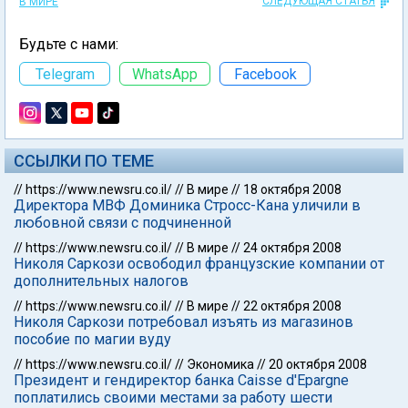
СЛЕДУЮЩАЯ СТАТЬЯ
В МИРЕ
Будьте с нами:
Telegram
WhatsApp
Facebook
ССЫЛКИ ПО ТЕМЕ
//
https://www.newsru.co.il/
//
В мире
//
18 октября 2008
Директора МВФ Доминика Стросс-Кана уличили в
любовной связи с подчиненной
//
https://www.newsru.co.il/
//
В мире
//
24 октября 2008
Николя Саркози освободил французские компании от
дополнительных налогов
//
https://www.newsru.co.il/
//
В мире
//
22 октября 2008
Николя Саркози потребовал изъять из магазинов
пособие по магии вуду
//
https://www.newsru.co.il/
//
Экономика
//
20 октября 2008
Президент и гендиректор банка Caisse d'Epargne
поплатились своими местами за работу шести