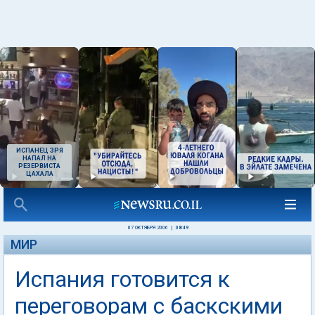
ИСПАНЕЦ ЗРЯ
НАПАЛ НА
РЕЗЕРВИСТА
ЦАХАЛА
07 ОКТЯБРЯ 2006
|
08:49
МИР
Испания готовится к
переговорам с баскскими