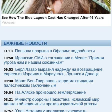
See How The Blue Lagoon Cast Has Changed After 46 Years
Реклама
ВАЖНЫЕ НОВОСТИ
Попытка прорыва в Офарим: подробности
11:13
Иранские СМИ о соглашении в Мекке: "Прямая
10:50
угроза нам и нашим союзникам"
Берл Лазар выразил надежду на возвращение
09:53
евреев из Израиля в Мариуполь, Луганск и Донецк
Maan: Бен-Гвир вновь запретил свидания
09:30
палестинским заключенным
На Аляске произошло землетрясение
09:04
Министр обороны Пакистана: исламский мир
08:21
должен объединиться против израильской угрозы
Ynet: Нетаниягу предложил увеличить
07:57