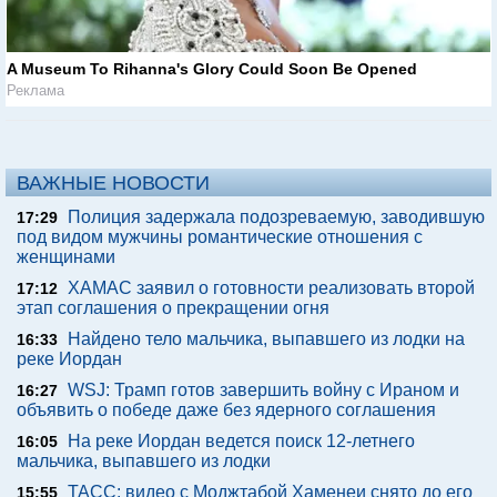
A Museum To Rihanna's Glory Could Soon Be Opened
Реклама
ВАЖНЫЕ НОВОСТИ
Полиция задержала подозреваемую, заводившую
17:29
под видом мужчины романтические отношения с
женщинами
ХАМАС заявил о готовности реализовать второй
17:12
этап соглашения о прекращении огня
Найдено тело мальчика, выпавшего из лодки на
16:33
реке Иордан
WSJ: Трамп готов завершить войну с Ираном и
16:27
объявить о победе даже без ядерного соглашения
На реке Иордан ведется поиск 12-летнего
16:05
мальчика, выпавшего из лодки
ТАСС: видео с Моджтабой Хаменеи снято до его
15:55