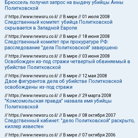
Брюссель получил запрос на выдачу убийцы Анны
Политковской
//
https://www.newsru.co.il/
//
В мире
//
01 июля 2008
Следственный комитет: убийца Политковской
скрывается в Западной Европе
//
https://www.newsru.co.il/
//
В мире
//
18 июня 2008
Следственный комитет при прокуратуре РФ:
расследование "дела Политковской" завершено
//
https://www.newsru.co.il/
//
В мире
//
03 июня 2008
Освобожден из-под стражи четвертый обвиняемый в
убийстве Политковской
//
https://www.newsru.co.il/
//
В мире
//
12 мая 2008
Двое фигурантов дела об убийстве Политковской
освобождены из-под стражи
//
https://www.newsru.co.il/
//
В мире
//
29 марта 2008
"Комсомольская правда" назвала имя убийцы
Политковской
//
https://www.newsru.co.il/
//
В мире
//
08 октября 2007
Следственный кабинет: "дело Политковской" раскрыто,
киллер известен
//
https://www.newsru.co.il/
//
В мире
//
07 октября 2006