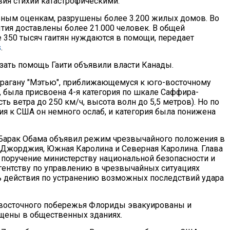
вия стихии катастрофическими.
ным оценкам, разрушены более 3.200 жилых домов. Во
ия доставлены более 21.000 человек. В общей
е 350 тысяч гаитян нуждаются в помощи, передает
s
.
азать помощь Гаити объявили власти Канады.
рагану "Мэтью", приближающемуся к юго-восточному
была присвоена 4-я категория по шкале Саффира-
ть ветра до 250 км/ч, высота волн до 5,5 метров). Но по
я к США он немного ослаб, и категория была понижена
Барак Обама объявил режим чрезвычайного положения в
 Джорджия, Южная Каролина и Северная Каролина. Глава
 поручение министерству национальной безопасности и
ентству по управлению в чрезвычайных ситуациях
 действия по устранению возможных последствий удара
 восточного побережья Флориды эвакуированы и
щены в общественных зданиях.