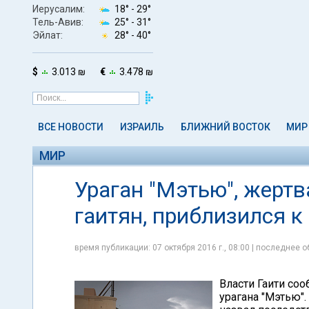
Иерусалим:
18° -
29°
Тель-Авив:
25° -
31°
Эйлат:
28° -
40°
$
3.013 ₪
€
3.478 ₪
ВСЕ НОВОСТИ
ИЗРАИЛЬ
БЛИЖНИЙ ВОСТОК
МИР
МИР
Ураган "Мэтью", жертв
гаитян, приблизился 
время публикации: 07 октября 2016 г., 08:00 | последнее о
Власти Гаити соо
урагана "Мэтью"