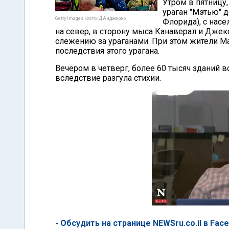
Утром в пятницу
ураган "Мэтью" д
Getty Images. Фото: Д.Анджерер
Флорида), с насе
на север, в сторону мыса Канаверал и Дже
слежению за ураганами. При этом жители М
последствия этого урагана.
Вечером в четверг, более 60 тысяч зданий в
вследствие разгула стихии.
- Обсудить на странице NEWSru.co.il в Fac