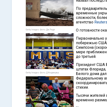
назвал последст
По предваритель
временные укрыт
сложности, боле
агентство
Reuter
О готовности ок
Getty Images. Фото: Дж.Ридл
Первоначально у
побережью США, 
Симпсона (скорос
мере приближени
до третьей.
Президент США 
штатах Флорида,
Getty Images. Фото: Д.Анджерер
Белого дома дал
Федеральному аг
скоординировать
стихии.
Тысячи жителей
временно разме