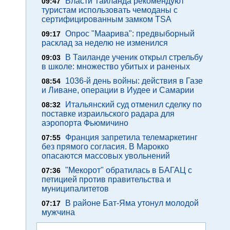
Власти Таиланда рекомендуют
09:47
туристам использовать чемоданы с
сертифицированным замком TSA
Опрос "Mаарива": предвыборный
09:17
расклад за неделю не изменился
В Таиланде ученик открыл стрельбу
09:03
в школе: множество убитых и раненых
1036-й день войны: действия в Газе
08:54
и Ливане, операции в Иудее и Самарии
Итальянский суд отменил сделку по
08:32
поставке израильского радара для
аэропорта Фьюмичино
Франция запретила телемаркетинг
07:55
без прямого согласия. В Марокко
опасаются массовых увольнений
"Мекорот" обратилась в БАГАЦ с
07:36
петицией против правительства и
муниципалитетов
В районе Бат-Яма утонул молодой
07:17
мужчина