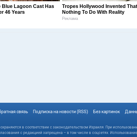
 Blue Lagoon Cast Has
Tropes Hollywood Invented Tha
r 46 Years
Nothing To Do With Reality
Реклама
братная связь
Подписка на новости (RSS)
Без картинок
Данны
, охраняются в соответствии с законодательством Израиля. При использовани
гласования с редакцией запрещена – в том числе в соцсетях. Использовани