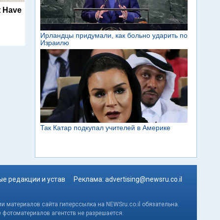
t Have
е редакции и устав
Реклама:
advertising@newsru.co.il
и материалов сайта гиперссылка на NEWSru.co.il обязательна.
е фотоматериалов агентств не разрешается.