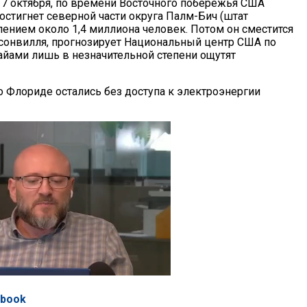
, 7 октября, по времени Восточного побережья США
остигнет северной части округа Палм-Бич (штат
лением около 1,4 миллиона человек. Потом он сместится
ксонвилля, прогнозирует Национальный центр США по
айами лишь в незначительной степени ощутят
о Флориде остались без доступа к электроэнергии
ebook