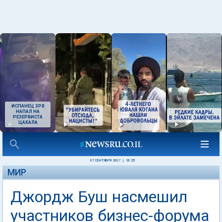
ИСПАНЕЦ ЗРЯ
НАПАЛ НА
РЕЗЕРВИСТА
ЦАХАЛА
07 СЕНТЯБРЯ 2007
|
10:25
МИР
Джордж Буш насмешил
участников бизнес-форума