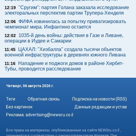
"Сругим": партия Голана заказала исследование
12:19
электоральных перспектив партии Трупера-Хенделя
ФИФА извинилась за попытку приватизировать
12:06
чемпионат мира. Инфантино остается
1035-й день войны: действия в Газе и Ливане,
12:02
операции в Иудее и Самарии
ЦАХАЛ: "Хизбалла" создала тысячи объектов
11:45
военной инфраструктуры в деревнях южного Ливана
Нападение и поджоги домов в районе Хирбет-
11:16
Тубы, проводится расследование
Четверг, 06 августа 2026 г.
Теги
Обратная связь
Подписка на новости (RSS)
Без картинок
Данные редакции и устав
Реклама:
advertising@newsru.co.il
Все права на материалы, опубликованные на сайте NEWSru.co.il ,
охраняются в соответствии с законодательством Израиля. При