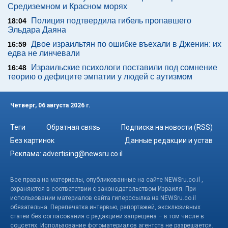
Средиземном и Красном морях
Полиция подтвердила гибель пропавшего
18:04
Эльдара Даяна
Двое израильтян по ошибке въехали в Дженин: их
16:59
едва не линчевали
Израильские психологи поставили под сомнение
16:48
теорию о дефиците эмпатии у людей с аутизмом
Четверг, 06 августа 2026 г.
Теги
Обратная связь
Подписка на новости (RSS)
Без картинок
Данные редакции и устав
Реклама:
advertising@newsru.co.il
Все права на материалы, опубликованные на сайте NEWSru.co.il ,
охраняются в соответствии с законодательством Израиля. При
использовании материалов сайта гиперссылка на NEWSru.co.il
обязательна. Перепечатка интервью, репортажей, эксклюзивных
статей без согласования с редакцией запрещена – в том числе в
соцсетях. Использование фотоматериалов агентств не разрешается.