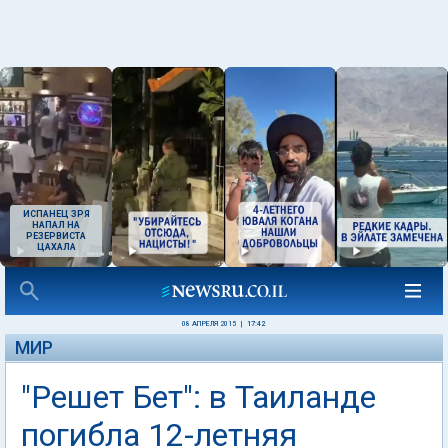
ИСПАНЕЦ ЗРЯ
НАПАЛ НА
РЕЗЕРВИСТА
ЦАХАЛА
08 АПРЕЛЯ 2015
|
17:42
МИР
"Решет Бет": в Таиланде
погибла 12-летняя