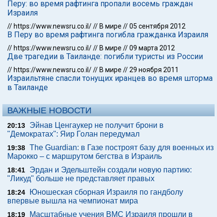
Перу: во время рафтинга пропали восемь граждан
Израиля
//
https://www.newsru.co.il/
//
В мире
//
05 сентября 2012
В Перу во время рафтинга погибла гражданка Израиля
//
https://www.newsru.co.il/
//
В мире
//
09 марта 2012
Две трагедии в Таиланде: погибли туристы из России
//
https://www.newsru.co.il/
//
В мире
//
29 ноября 2011
Израильтяне спасли тонущих иранцев во время шторма
в Таиланде
ВАЖНЫЕ НОВОСТИ
Эйнав Ценгаукер не получит брони в
20:13
"Демократах": Яир Голан передумал
The Guardian: в Газе построят базу для военных из
19:38
Марокко – с маршрутом бегства в Израиль
Эрдан и Эдельштейн создали новую партию:
18:41
"Ликуд" больше не представляет правых
Юношеская сборная Израиля по гандболу
18:24
впервые вышла на чемпионат мира
Масштабные учения ВМС Израиля прошли в
18:19