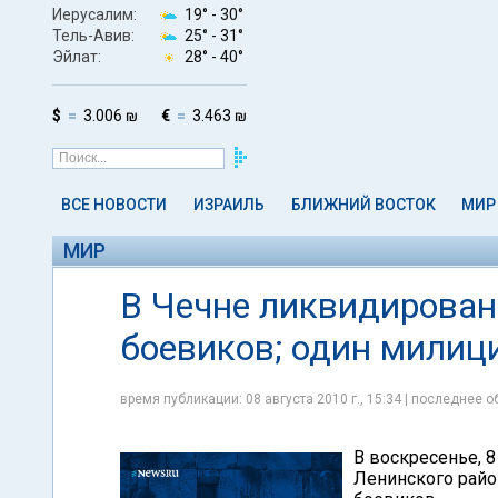
Иерусалим:
19° -
30°
Тель-Авив:
25° -
31°
Эйлат:
28° -
40°
$
3.006 ₪
€
3.463 ₪
ВСЕ НОВОСТИ
ИЗРАИЛЬ
БЛИЖНИЙ ВОСТОК
МИР
МИР
В Чечне ликвидирова
боевиков; один милиц
время публикации: 08 августа 2010 г., 15:34 | последнее об
В воскресенье, 8
Ленинского райо