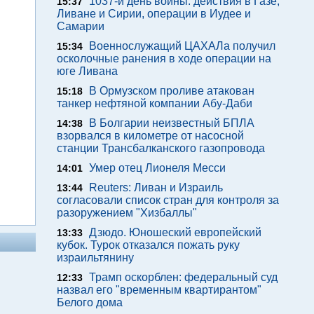
1037-й день войны: действия в Газе,
15:37
Ливане и Сирии, операции в Иудее и
Самарии
Военнослужащий ЦАХАЛа получил
15:34
осколочные ранения в ходе операции на
юге Ливана
В Ормузском проливе атакован
15:18
танкер нефтяной компании Абу-Даби
В Болгарии неизвестный БПЛА
14:38
взорвался в километре от насосной
станции Трансбалканского газопровода
Умер отец Лионеля Месси
14:01
Reuters: Ливан и Израиль
13:44
согласовали список стран для контроля за
разоружением "Хизбаллы"
Дзюдо. Юношеский европейский
13:33
кубок. Турок отказался пожать руку
израильтянину
Трамп оскорблен: федеральный суд
12:33
назвал его "временным квартирантом"
Белого дома