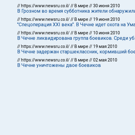
//
https://www.newsru.co.il/
//
В мире
//
30 июня 2010
В Грозном во время субботника жители обнаружил
//
https://www.newsru.co.il/
//
В мире
//
19 июня 2010
"Спецоперация XXI века". В Чечне идет охота на У
//
https://www.newsru.co.il/
//
В мире
//
10 июня 2010
В Чечне ликвидирована группа боевиков. Среди уб
//
https://www.newsru.co.il/
//
В мире
//
19 мая 2010
В Чечне задержан старшеклассник, кормивший бо
//
https://www.newsru.co.il/
//
В мире
//
02 мая 2010
В Чечне уничтожены двое боевиков