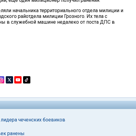
ии, еще один милиционер получил ранения.
ляли начальника территориального отдела милиции и
ского райотдела милиции Грозного. Их тела с
ы в служебной машине недалеко от поста ДПС в
 лидера чеченских боевиков
век ранены