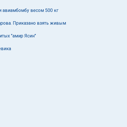
и авиамбомбу весом 500 кг
марова. Приказано взять живым
итых "амир Ясин"
евика