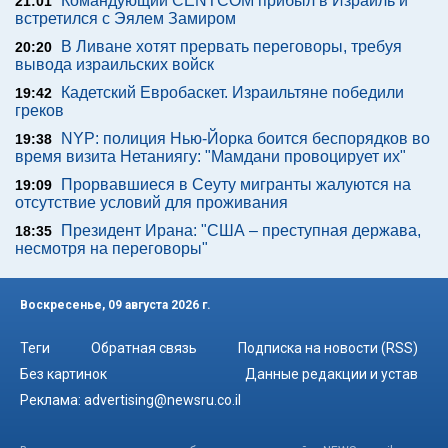
Командующий CENTCOM прибыл в Израиль и
21:01
встретился с Эялем Замиром
В Ливане хотят прервать переговоры, требуя
20:20
вывода израильских войск
Кадетский Евробаскет. Израильтяне победили
19:42
греков
NYP: полиция Нью-Йорка боится беспорядков во
19:38
время визита Нетаниягу: "Мамдани провоцирует их"
Прорвавшиеся в Сеуту мигранты жалуются на
19:09
отсутствие условий для проживания
Президент Ирана: "США – преступная держава,
18:35
несмотря на переговоры"
Воскресенье, 09 августа 2026 г.
Теги
Обратная связь
Подписка на новости (RSS)
Без картинок
Данные редакции и устав
Реклама:
advertising@newsru.co.il