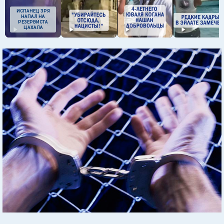
ИСПАНЕЦ ЗРЯ
НАПАЛ НА
РЕЗЕРВИСТА
ЦАХАЛА