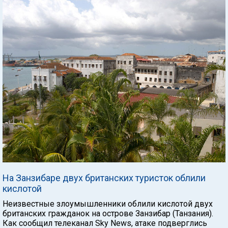
На Занзибаре двух британских туристок облили
кислотой
Неизвестные злоумышленники облили кислотой двух
британских гражданок на острове Занзибар (Танзания).
Как сообщил телеканал Sky News, атаке подверглись