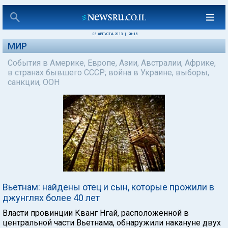
08 АВГУСТА 2013
|
20:15
МИР
События в Америке, Европе, Азии, Австралии, Африке,
в странах бывшего СССР; война в Украине, выборы,
санкции, ООН
Вьетнам: найдены отец и сын, которые прожили в
джунглях более 40 лет
Власти провинции Кванг Нгай, расположенной в
центральной части Вьетнама, обнаружили накануне двух