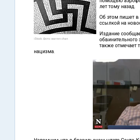
помощью аэрофот
лет тому назад.
Об этом пишет в
ссылкой на ново
Издание сообщае
обвинительного з
iStock. Фото: warren chan
также отмечает 
нацизма.