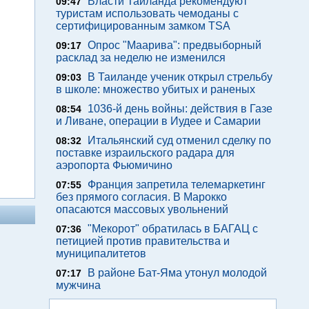
Власти Таиланда рекомендуют
09:47
туристам использовать чемоданы с
сертифицированным замком TSA
Опрос "Mаарива": предвыборный
09:17
расклад за неделю не изменился
В Таиланде ученик открыл стрельбу
09:03
в школе: множество убитых и раненых
1036-й день войны: действия в Газе
08:54
и Ливане, операции в Иудее и Самарии
Итальянский суд отменил сделку по
08:32
поставке израильского радара для
аэропорта Фьюмичино
Франция запретила телемаркетинг
07:55
без прямого согласия. В Марокко
опасаются массовых увольнений
"Мекорот" обратилась в БАГАЦ с
07:36
петицией против правительства и
муниципалитетов
В районе Бат-Яма утонул молодой
07:17
мужчина