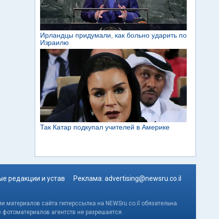
е редакции и устав
Реклама:
advertising@newsru.co.il
и материалов сайта гиперссылка на NEWSru.co.il обязательна.
е фотоматериалов агентств не разрешается.