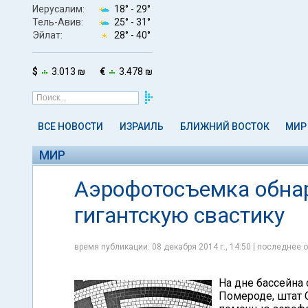
Иерусалим:
18° -
29°
Тель-Авив:
25° -
31°
Эйлат:
28° -
40°
$
3.013 ₪
€
3.478 ₪
ВСЕ НОВОСТИ
ИЗРАИЛЬ
БЛИЖНИЙ ВОСТОК
МИР
МИР
Аэрофотосъемка обнар
гигантскую свастику
время публикации: 08 декабря 2014 г., 14:50 | последнее о
На дне бассейна
Помероде, штат 