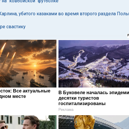
 на "ковбойской" футболке
Карлина, убитого казаками во время второго раздела Пол
ре свастику
сток: Все актуальные
В Буковеле началась эпидеми
одном месте
десятки туристов
госпитализированы
Реклама