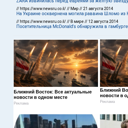
ZARA извинилась перед евреями за желтую звезду
//
https://www.newsru.co.il/
//
Мир
//
21 августа 2014
На Украине осквернена могила раввина Шломо из 
//
https://www.newsru.co.il/
//
В мире
//
12 августа 2014
Посетительница McDonald’s обнаружила в гамбурге
Ближний Во
Ближний Восток: Все актуальные
новости в 
новости в одном месте
Реклама
Реклама