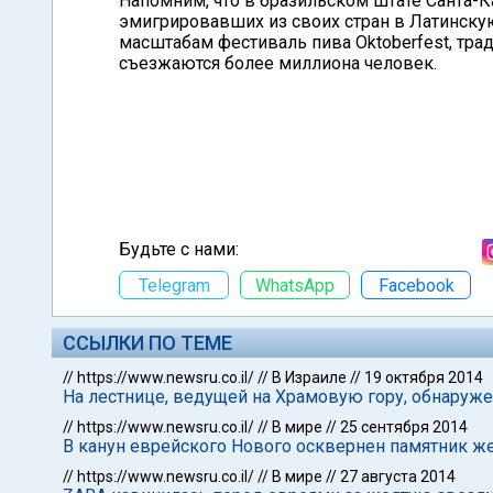
Напомним, что в бразильском штате Санта-
эмигрировавших из своих стран в Латинску
масштабам фестиваль пива Oktoberfest, тр
съезжаются более миллиона человек.
Будьте с нами:
Telegram
WhatsApp
Facebook
ССЫЛКИ ПО ТЕМЕ
//
https://www.newsru.co.il/
//
В Израиле
//
19 октября 2014
На лестнице, ведущей на Храмовую гору, обнаруже
//
https://www.newsru.co.il/
//
В мире
//
25 сентября 2014
В канун еврейского Нового осквернен памятник ж
//
https://www.newsru.co.il/
//
В мире
//
27 августа 2014