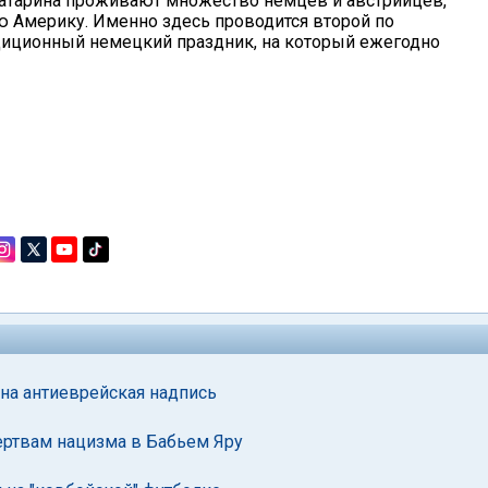
Катарина проживают множество немцев и австрийцев,
ю Америку. Именно здесь проводится второй по
адиционный немецкий праздник, на который ежегодно
на антиеврейская надпись
ертвам нацизма в Бабьем Яру