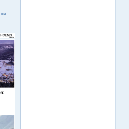
ьши
я: