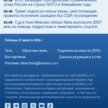
WSJ: разведка США допускает ограниченную
05:08
атаку России на страну NATO в ближайшие годы
Трамп подписал новые указы, ужесточающие
04:46
правила получения гражданства США по рождению
Суд в Нью-Мексико обязал Meta выплатить $567
03:09
млн на помощь подросткам и лимитировать соцсети
Пятница, 07 августа 2026 г.
Теги
Обратная связь
Подписка на новости (RSS)
Без картинок
Данные редакции и устав
Реклама:
advertising@newsru.co.il
Все права на материалы, опубликованные на сайте NEWSru.co.il ,
охраняются в соответствии с законодательством Израиля. При
использовании материалов сайта гиперссылка на NEWSru.co.il
обязательна. Перепечатка интервью, репортажей, эксклюзивных
статей без согласования с редакцией запрещена – в том числе в
соцсетях. Использование фотоматериалов агентств не разрешается.