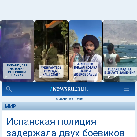
ИСПАНЕЦ ЗРЯ
НАПАЛ НА
РЕЗЕРВИСТА
ЦАХАЛА
08 ДЕКАБРЯ 2015
|
04:18
МИР
Испанская полиция
задержала двух боевиков