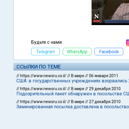
Будьте с нами:
Telegram
WhatsApp
Facebook
ССЫЛКИ ПО ТЕМЕ
//
https://www.newsru.co.il/
//
В мире
//
06 января 2011
США: в государственных учреждениях взорвались
//
https://www.newsru.co.il/
//
В мире
//
29 декабря 2010
Подозрительный пакет обнаружен в посольстве СШ
//
https://www.newsru.co.il/
//
В мире
//
27 декабря 2010
Заминированная посылка доставлена в посольство