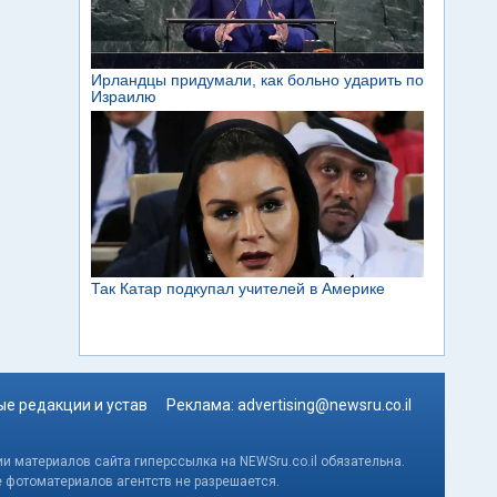
е редакции и устав
Реклама:
advertising@newsru.co.il
и материалов сайта гиперссылка на NEWSru.co.il обязательна.
е фотоматериалов агентств не разрешается.