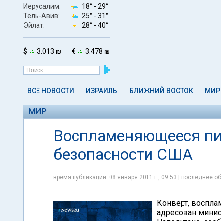
Иерусалим:
18° -
29°
Тель-Авив:
25° -
31°
Эйлат:
28° -
40°
$
3.013 ₪
€
3.478 ₪
ВСЕ НОВОСТИ
ИЗРАИЛЬ
БЛИЖНИЙ ВОСТОК
МИР
МИР
Воспламеняющееся пи
безопасности США
время публикации: 08 января 2011 г., 09:53 | последнее об
Конверт, воспла
адресован минис