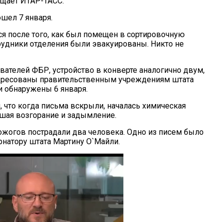
бщает ИТАР-ТАСС.
шел 7 января.
ся после того, как был помещен в сортировочную
трудники отделения были эвакуированы. Никто не
вателей ФБР, устройство в конверте аналогично двум,
дресованы правительственным учреждениям штата
 обнаружены 6 января.
, что когда письма вскрыли, началась химическая
шая возгорание и задымление.
ожогов пострадали два человека. Одно из писем было
рнатору штата Мартину О`Майли.