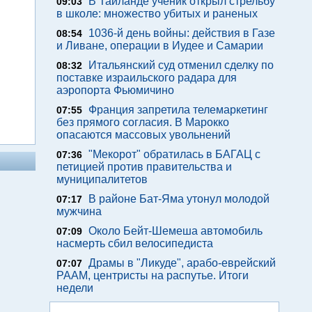
В Таиланде ученик открыл стрельбу
09:03
в школе: множество убитых и раненых
1036-й день войны: действия в Газе
08:54
и Ливане, операции в Иудее и Самарии
Итальянский суд отменил сделку по
08:32
поставке израильского радара для
аэропорта Фьюмичино
Франция запретила телемаркетинг
07:55
без прямого согласия. В Марокко
опасаются массовых увольнений
"Мекорот" обратилась в БАГАЦ с
07:36
петицией против правительства и
муниципалитетов
В районе Бат-Яма утонул молодой
07:17
мужчина
Около Бейт-Шемеша автомобиль
07:09
насмерть сбил велосипедиста
Драмы в "Ликуде", арабо-еврейский
07:07
РААМ, центристы на распутье. Итоги
недели