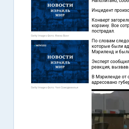
Наполитано, соо
Инцидент произо
Конверт загорел
корзину. Все со
пострадал.
Getty Images Фото: Алекс Вонг
По словам следо
которые были а
Мэриленд и были
Эксперт сообщил
реакция, вызвав
В Мэриленде от 
адресовано губе
Getty Images Фото: Чип Сомодевилья