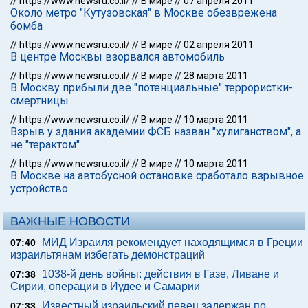
//
https://www.newsru.co.il/
//
В мире
//
07 апреля 2011
Около метро "Кутузовская" в Москве обезврежена
бомба
//
https://www.newsru.co.il/
//
В мире
//
02 апреля 2011
В центре Москвы взорвался автомобиль
//
https://www.newsru.co.il/
//
В мире
//
28 марта 2011
В Москву прибыли две "потенциальные" террористки-
смертницы
//
https://www.newsru.co.il/
//
В мире
//
10 марта 2011
Взрыв у здания академии ФСБ назван "хулиганством", а
не "терактом"
//
https://www.newsru.co.il/
//
В мире
//
10 марта 2011
В Москве на автобусной остановке сработало взрывное
устройство
ВАЖНЫЕ НОВОСТИ
МИД Израиля рекомендует находящимся в Греции
07:40
израильтянам избегать демонстраций
1038-й день войны: действия в Газе, Ливане и
07:38
Сирии, операции в Иудее и Самарии
Известный израильский певец задержан по
07:33