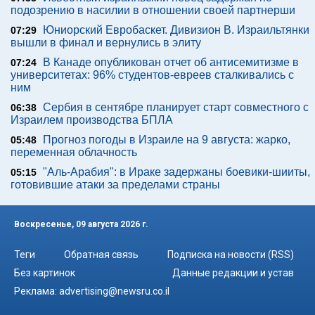
подозрению в насилии в отношении своей партнерши
Юниорский Евробаскет. Дивизион В. Израильтянки
07:29
вышли в финал и вернулись в элиту
В Канаде опубликован отчет об антисемитизме в
07:24
университетах: 96% студентов-евреев сталкивались с
ним
Сербия в сентябре планирует старт совместного с
06:38
Израилем производства БПЛА
Прогноз погоды в Израиле на 9 августа: жарко,
05:48
переменная облачность
"Аль-Арабия": в Ираке задержаны боевики-шииты,
05:15
готовившие атаки за пределами страны
Воскресенье, 09 августа 2026 г.
Теги
Обратная связь
Подписка на новости (RSS)
Без картинок
Данные редакции и устав
Реклама:
advertising@newsru.co.il