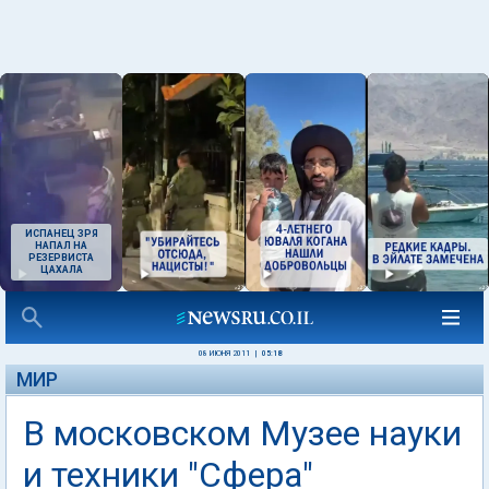
ИСПАНЕЦ ЗРЯ
НАПАЛ НА
РЕЗЕРВИСТА
ЦАХАЛА
08 ИЮНЯ 2011
|
05:18
МИР
В московском Музее науки
и техники "Сфера"