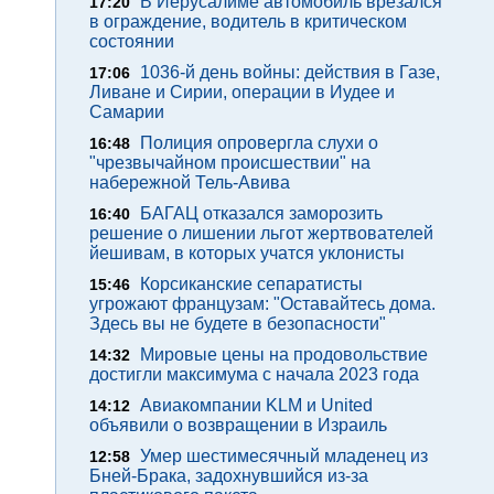
В Иерусалиме автомобиль врезался
17:20
в ограждение, водитель в критическом
состоянии
1036-й день войны: действия в Газе,
17:06
Ливане и Сирии, операции в Иудее и
Самарии
Полиция опровергла слухи о
16:48
"чрезвычайном происшествии" на
набережной Тель-Авива
БАГАЦ отказался заморозить
16:40
решение о лишении льгот жертвователей
йешивам, в которых учатся уклонисты
Корсиканские сепаратисты
15:46
угрожают французам: "Оставайтесь дома.
Здесь вы не будете в безопасности"
Мировые цены на продовольствие
14:32
достигли максимума с начала 2023 года
Авиакомпании KLM и United
14:12
объявили о возвращении в Израиль
Умер шестимесячный младенец из
12:58
Бней-Брака, задохнувшийся из-за