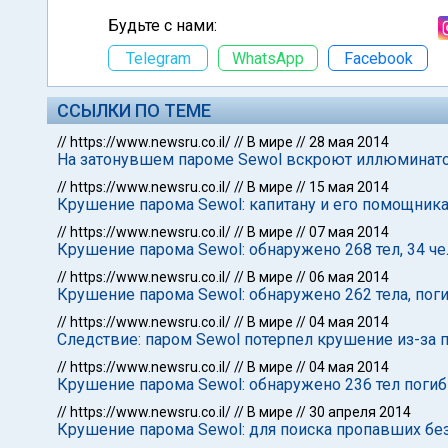
Будьте с нами:
Telegram
WhatsApp
Facebook
ССЫЛКИ ПО ТЕМЕ
//
https://www.newsru.co.il/
//
В мире
//
28 мая 2014
На затонувшем пароме Sewol вскроют иллюминатор
//
https://www.newsru.co.il/
//
В мире
//
15 мая 2014
Крушение парома Sewol: капитану и его помощник
//
https://www.newsru.co.il/
//
В мире
//
07 мая 2014
Крушение парома Sewol: обнаружено 268 тел, 34 ч
//
https://www.newsru.co.il/
//
В мире
//
06 мая 2014
Крушение парома Sewol: обнаружено 262 тела, пог
//
https://www.newsru.co.il/
//
В мире
//
04 мая 2014
Следствие: паром Sewol потерпел крушение из-за
//
https://www.newsru.co.il/
//
В мире
//
04 мая 2014
Крушение парома Sewol: обнаружено 236 тел погиб
//
https://www.newsru.co.il/
//
В мире
//
30 апреля 2014
Крушение парома Sewol: для поиска пропавших бе