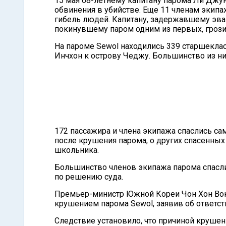
15 мая 68-летнему капитану парома Ли Джу
обвинения в убийстве. Еще 11 членам экип
гибель людей. Капитану, задержавшему эва
покинувшему паром одним из первых, гроз
На пароме Sewol находились 339 старшеклас
Инчхон к острову Чеджу. Большинство из ни
172 пассажира и члена экипажа спаслись са
после крушения парома, о других спасенных
школьника.
Большинство членов экипажа парома спаслис
по решению суда.
Премьер-министр Южной Кореи Чон Хон Вон 2
крушением парома Sewol, заявив об ответс
Следствие установило, что причиной крушен