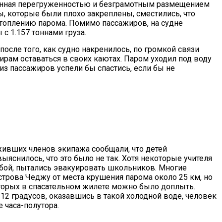
ванная перегруженностью и безграмотным размещением
ы, которые были плохо закреплены, сместились, что
атоплению парома. Помимо пассажиров, на судне
с 1.157 тоннами груза.
осле того, как судно накренилось, по громкой связи
ирам оставаться в своих каютах. Паром уходил под воду
 из пассажиров успели бы спастись, если бы не
ивших членов экипажа сообщали, что детей
яснилось, что это было не так. Хотя некоторые учителя
обой, пытались эвакуировать школьников. Многие
строва Чеджу от места крушения парома около 25 км, но
торых в спасательном жилете можно было доплыть.
12 градусов, оказавшись в такой холодной воде, человек
 часа-полутора.