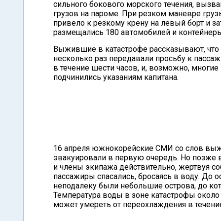
сильного бокового морского течения, выз
грузов на пароме. При резком маневре груз
привело к резкому крену на левый борт и з
размещались 180 автомобилей и контейнеры 
Выжившие в катастрофе рассказывают, что п
несколько раз передавали просьбу к пассаж
в течение шести часов, и, возможно, многие
подчинились указаниям капитана.
16 апреля южнокорейские СМИ со слов выж
эвакуировали в первую очередь. Но позже вы
и члены экипажа действительно, жертвуя с
пассажиры спасались, бросаясь в воду. До о
неподалеку были небольшие острова, до ко
Температура воды в зоне катастрофы около 
может умереть от переохлаждения в течение