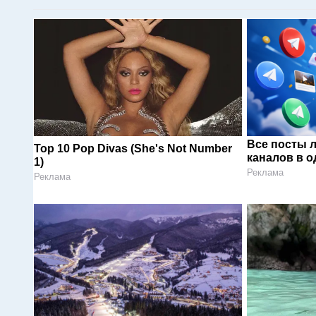
Все посты 
Top 10 Pop Divas (She's Not Number
каналов в о
1)
Реклама
Реклама