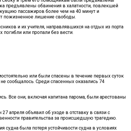
н Сеоку и трем его помощникам были предъявлены
ажа предъявлены обвинения в халатности, повлекшей
куацию пассажиров более чем на 40 минут и
ит пожизненное лишение свободы.
сников и их учителя, направлявшихся на отдых из порта
х погибли или пропали без вести.
мостоятельно или были спасены в течение первых суток
 не сообщалось. Среди спасенных оказались 74
ь. Все они, включая капитана парома, были арестованы
7 апреля объявил об уходе в отставку в связи с
твенности правительства за происшедшую трагедию.
ия судна была потеря устойчивости судна в условиях