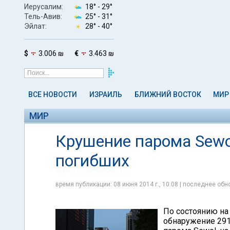
Иерусалим:
18° -
29°
Тель-Авив:
25° -
31°
Эйлат:
28° -
40°
$
3.006 ₪
€
3.463 ₪
ВСЕ НОВОСТИ
ИЗРАИЛЬ
БЛИЖНИЙ ВОСТОК
МИР
МИР
Крушение парома Sewol
погибших
время публикации: 08 июня 2014 г., 10:08 | последнее обно
По состоянию на
обнаружение 291