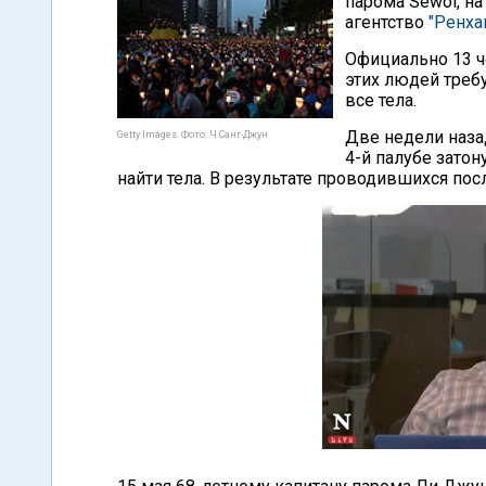
парома Sewol, на
агентство
"Ренха
Официально 13 ч
этих людей требу
все тела.
Две недели наза
Getty Images. Фото: Ч.Санг-Джун
4-й палубе зато
найти тела. В результате проводившихся пос