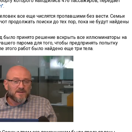
 борту которого находились 476 пассажиров, передает
п"
.
еловек все еще числятся пропавшими без вести. Семьи
ют продолжать поиски до тех пор, пока не будут найдены
д было принято решение вскрыть все иллюминаторы на
нувшего парома для того, чтобы предпринять попытку
ле этого работ было найдено еще три тела.