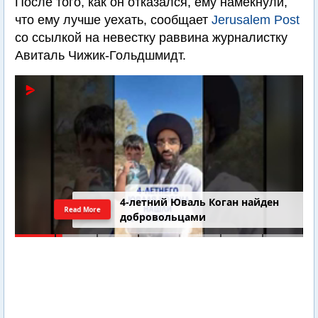
После того, как он отказался, ему намекнули,
что ему лучше уехать, сообщает
Jerusalem Post
со ссылкой на невестку раввина журналистку
Авиталь Чижик-Гольдшмидт.
4-летний Юваль Коган найден
Read More
добровольцами