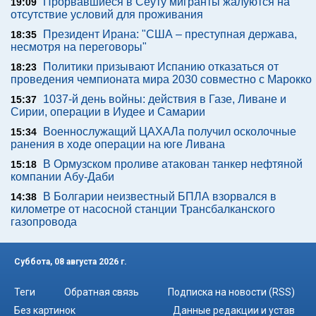
Прорвавшиеся в Сеуту мигранты жалуются на
19:09
отсутствие условий для проживания
Президент Ирана: "США – преступная держава,
18:35
несмотря на переговоры"
Политики призывают Испанию отказаться от
18:23
проведения чемпионата мира 2030 совместно с Марокко
1037-й день войны: действия в Газе, Ливане и
15:37
Сирии, операции в Иудее и Самарии
Военнослужащий ЦАХАЛа получил осколочные
15:34
ранения в ходе операции на юге Ливана
В Ормузском проливе атакован танкер нефтяной
15:18
компании Абу-Даби
В Болгарии неизвестный БПЛА взорвался в
14:38
километре от насосной станции Трансбалканского
газопровода
Суббота, 08 августа 2026 г.
Теги
Обратная связь
Подписка на новости (RSS)
Без картинок
Данные редакции и устав