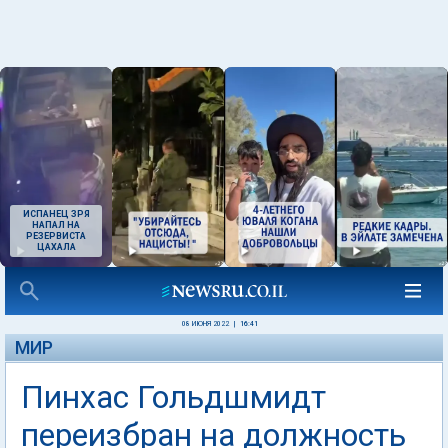
ИСПАНЕЦ ЗРЯ
НАПАЛ НА
РЕЗЕРВИСТА
ЦАХАЛА
08 ИЮНЯ 2022
|
16:41
МИР
Пинхас Гольдшмидт
переизбран на должность