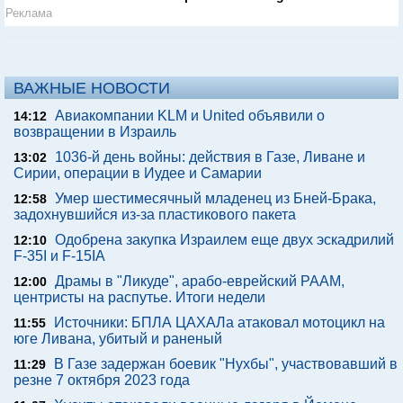
Реклама
ВАЖНЫЕ НОВОСТИ
Авиакомпании KLM и United объявили о
14:12
возвращении в Израиль
1036-й день войны: действия в Газе, Ливане и
13:02
Сирии, операции в Иудее и Самарии
Умер шестимесячный младенец из Бней-Брака,
12:58
задохнувшийся из-за пластикового пакета
Одобрена закупка Израилем еще двух эскадрилий
12:10
F-35I и F-15IA
Драмы в "Ликуде", арабо-еврейский РААМ,
12:00
центристы на распутье. Итоги недели
Источники: БПЛА ЦАХАЛа атаковал мотоцикл на
11:55
юге Ливана, убитый и раненый
В Газе задержан боевик "Нухбы", участвовавший в
11:29
резне 7 октября 2023 года