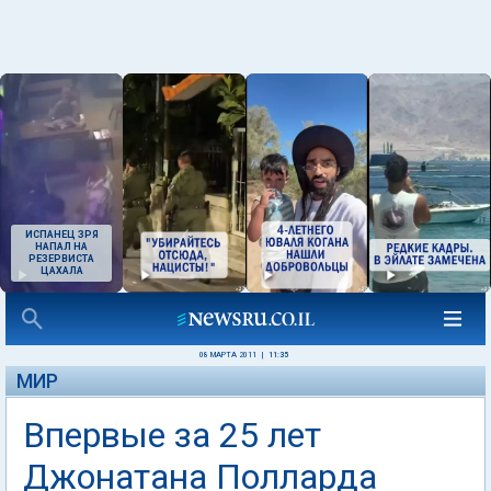
ИСПАНЕЦ ЗРЯ
НАПАЛ НА
РЕЗЕРВИСТА
ЦАХАЛА
08 МАРТА 2011
|
11:35
МИР
Впервые за 25 лет
Джонатана Полларда