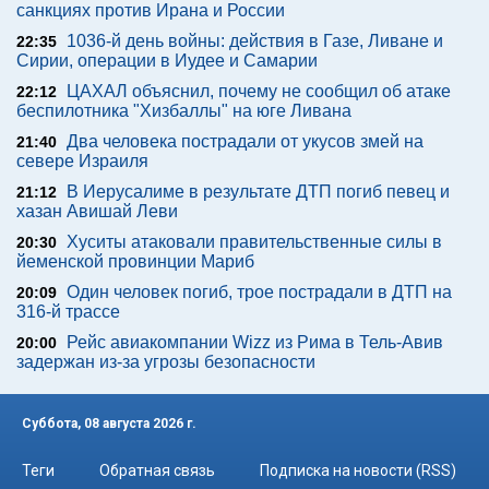
санкциях против Ирана и России
1036-й день войны: действия в Газе, Ливане и
22:35
Сирии, операции в Иудее и Самарии
ЦАХАЛ объяснил, почему не сообщил об атаке
22:12
беспилотника "Хизбаллы" на юге Ливана
Два человека пострадали от укусов змей на
21:40
севере Израиля
В Иерусалиме в результате ДТП погиб певец и
21:12
хазан Авишай Леви
Хуситы атаковали правительственные силы в
20:30
йеменской провинции Мариб
Один человек погиб, трое пострадали в ДТП на
20:09
316-й трассе
Рейс авиакомпании Wizz из Рима в Тель-Авив
20:00
задержан из-за угрозы безопасности
Суббота, 08 августа 2026 г.
Теги
Обратная связь
Подписка на новости (RSS)