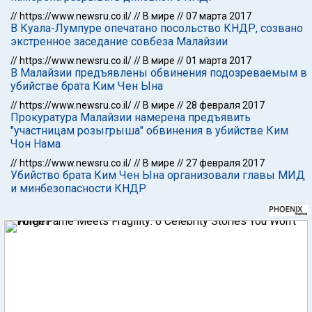
//
https://www.newsru.co.il/
//
В мире
//
07 марта 2017
В Куала-Лумпуре опечатано посольство КНДР, созвано
экстренное заседание совбеза Малайзии
//
https://www.newsru.co.il/
//
В мире
//
01 марта 2017
В Малайзии предъявлены обвинения подозреваемым в
убийстве брата Ким Чен Ына
//
https://www.newsru.co.il/
//
В мире
//
28 февраля 2017
Прокуратура Малайзии намерена предъявить
"участницам розыгрыша" обвинения в убийстве Ким
Чон Нама
//
https://www.newsru.co.il/
//
В мире
//
27 февраля 2017
Убийство брата Ким Чен Ына организовали главы МИД
и минбезопасности КНДР