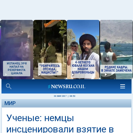
ИСПАНЕЦ ЗРЯ
НАПАЛ НА
РЕЗЕРВИСТА
ЦАХАЛА
08 МАЯ 2007
|
06:53
МИР
Ученые: немцы
инсценировали взятие в