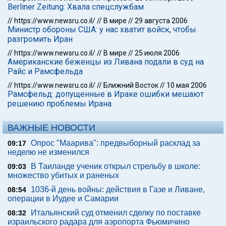
Berliner Zeitung: Хвала спецслужбам
//
https://www.newsru.co.il/
//
В мире
//
29 августа 2006
Министр обороны США: у нас хватит войск, чтобы
разгромить Иран
//
https://www.newsru.co.il/
//
В мире
//
25 июля 2006
Американские беженцы из Ливана подали в суд на
Райс и Рамсфельда
//
https://www.newsru.co.il/
//
Ближний Восток
//
10 мая 2006
Рамсфельд: допущенные в Ираке ошибки мешают
решению проблемы Ирана
ВАЖНЫЕ НОВОСТИ
Опрос "Mаарива": предвыборный расклад за
09:17
неделю не изменился
В Таиланде ученик открыл стрельбу в школе:
09:03
множество убитых и раненых
1036-й день войны: действия в Газе и Ливане,
08:54
операции в Иудее и Самарии
Итальянский суд отменил сделку по поставке
08:32
израильского радара для аэропорта Фьюмичино