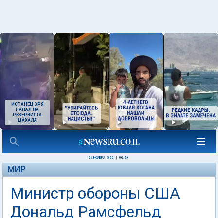
ИСПАНЕЦ ЗРЯ
НАПАЛ НА
РЕЗЕРВИСТА
ЦАХАЛА
08 НОЯБРЯ 2006
|
06:29
МИР
Министр обороны США
Дональд Рамсфельд