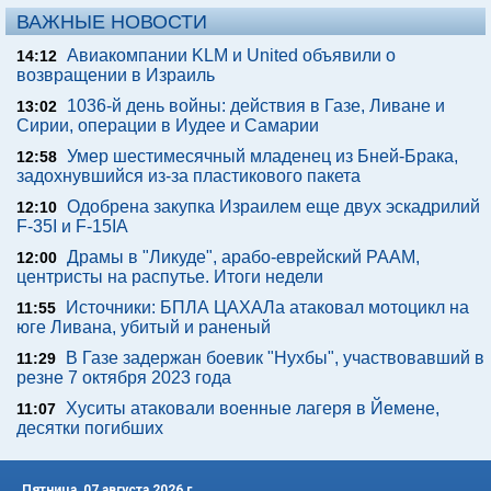
ВАЖНЫЕ НОВОСТИ
Авиакомпании KLM и United объявили о
14:12
возвращении в Израиль
1036-й день войны: действия в Газе, Ливане и
13:02
Сирии, операции в Иудее и Самарии
Умер шестимесячный младенец из Бней-Брака,
12:58
задохнувшийся из-за пластикового пакета
Одобрена закупка Израилем еще двух эскадрилий
12:10
F-35I и F-15IA
Драмы в "Ликуде", арабо-еврейский РААМ,
12:00
центристы на распутье. Итоги недели
Источники: БПЛА ЦАХАЛа атаковал мотоцикл на
11:55
юге Ливана, убитый и раненый
В Газе задержан боевик "Нухбы", участвовавший в
11:29
резне 7 октября 2023 года
Хуситы атаковали военные лагеря в Йемене,
11:07
десятки погибших
Пятница, 07 августа 2026 г.