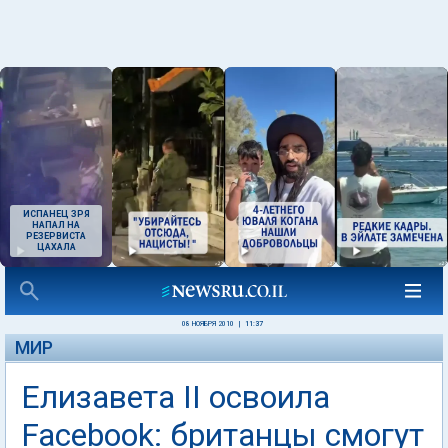
ИСПАНЕЦ ЗРЯ
НАПАЛ НА
РЕЗЕРВИСТА
ЦАХАЛА
08 НОЯБРЯ 2010
|
11:37
МИР
Елизавета II освоила
Facebook: британцы смогут