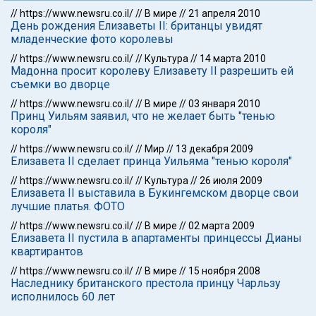
//
https://www.newsru.co.il/
//
В мире
//
21 апреля 2010
День рождения Елизаветы II: британцы увидят
младенческие фото королевы
//
https://www.newsru.co.il/
//
Культура
//
14 марта 2010
Мадонна просит королеву Елизавету II разрешить ей
съемки во дворце
//
https://www.newsru.co.il/
//
В мире
//
03 января 2010
Принц Уильям заявил, что не желает быть "тенью
короля"
//
https://www.newsru.co.il/
//
Мир
//
13 декабря 2009
Елизавета II сделает принца Уильяма "тенью короля"
//
https://www.newsru.co.il/
//
Культура
//
26 июля 2009
Елизавета II выставила в Букингемском дворце свои
лучшие платья. ФОТО
//
https://www.newsru.co.il/
//
В мире
//
02 марта 2009
Елизавета II пустила в апартаменты принцессы Дианы
квартирантов
//
https://www.newsru.co.il/
//
В мире
//
15 ноября 2008
Наследнику британского престола принцу Чарльзу
исполнилось 60 лет