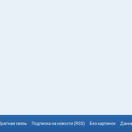
братная связь
Подписка на новости (RSS)
Без картинок
Данны