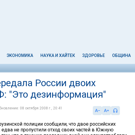
ЭКОНОМИКА
НАУКА И ХАЙТЕК
ЗДОРОВЬЕ
ОБЩИНА
ередала России двоих
Ф: "Это дезинформация"
бновление: 08 октября 2008 г., 20:41
рузинской полиции сообщили, что двое российских
едва не пропустили отход своих частей в Южную