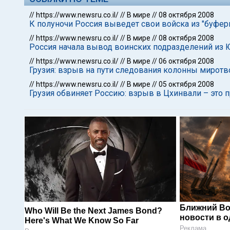
//
https://www.newsru.co.il/
//
В мире
//
08 октября 2008
К полуночи Россия выведет свои войска из "буфер
//
https://www.newsru.co.il/
//
В мире
//
08 октября 2008
Россия начала вывод воинских подразделений из
//
https://www.newsru.co.il/
//
В мире
//
06 октября 2008
Грузия: взрыв на пути следования колонны мирот
//
https://www.newsru.co.il/
//
В мире
//
05 октября 2008
Грузия обвиняет Россию: взрыв в Цхинвали – это 
Ближний Во
Who Will Be the Next James Bond?
новости в 
Here's What We Know So Far
Реклама