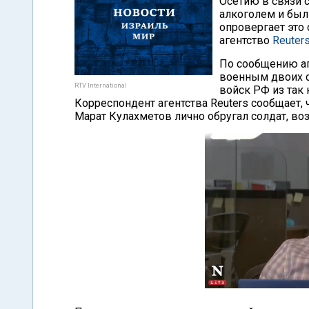
Осетию в связи с
алкоголем и был
опровергает это
агентство
Reuter
По сообщению аг
военным двоих с
RTV International
войск РФ из так
Корреспондент агентства Reuters сообщае
Марат Кулахметов лично обругал солдат, во