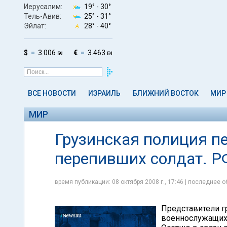
Иерусалим:
19° -
30°
Тель-Авив:
25° -
31°
Эйлат:
28° -
40°
$
3.006 ₪
€
3.463 ₪
ВСЕ НОВОСТИ
ИЗРАИЛЬ
БЛИЖНИЙ ВОСТОК
МИР
МИР
Грузинская полиция п
перепивших солдат. Р
время публикации: 08 октября 2008 г., 17:46 | последнее о
Представители г
военнослужащих 