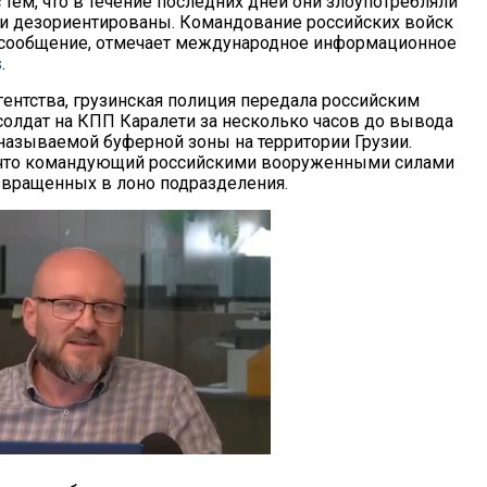
 тем, что в течение последних дней они злоупотребляли
и дезориентированы. Командование российских войск
 сообщение, отмечает международное информационное
s
.
ентства, грузинская полиция передала российским
олдат на КПП Каралети за несколько часов до вывода
 называемой буферной зоны на территории Грузии.
т, что командующий российскими вооруженными силами
звращенных в лоно подразделения.