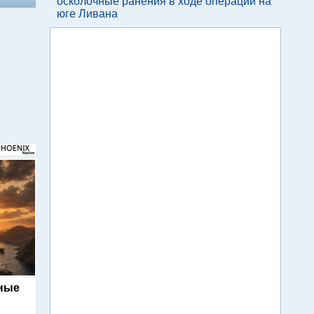
осколочные ранения в ходе операции на
юге Ливана
ьные