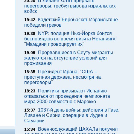
В Ливане хотят прервать
20:20
переговоры, требуя вывода израильских
войск
Кадетский Евробаскет. Израильтяне
19:42
победили греков
NYP: полиция Нью-Йорка боится
19:38
беспорядков во время визита Нетаниягу:
"Мамдани провоцирует их"
Прорвавшиеся в Сеуту мигранты
19:09
жалуются на отсутствие условий для
проживания
Президент Ирана: "США –
18:35
преступная держава, несмотря на
переговоры"
Политики призывают Испанию
18:23
отказаться от проведения чемпионата
мира 2030 совместно с Марокко
1037-й день войны: действия в Газе,
15:37
Ливане и Сирии, операции в Иудее и
Самарии
Военнослужащий ЦАХАЛа получил
15:34