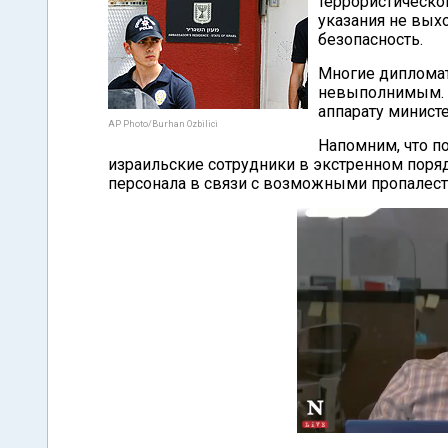
террористическо
указания не вых
безопасность.
Многие диплома
невыполнимым. 
аппарату минист
AP Photo/Burhan Ozbilici
Напомним, что п
израильские сотрудники в экстренном поряд
персонала в связи с возможными пропалес