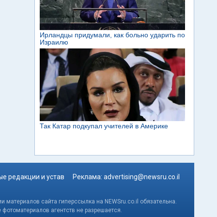
е редакции и устав
Реклама:
advertising@newsru.co.il
и материалов сайта гиперссылка на NEWSru.co.il обязательна.
е фотоматериалов агентств не разрешается.