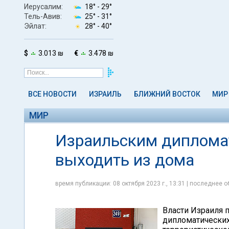
Иерусалим:
18° -
29°
Тель-Авив:
25° -
31°
Эйлат:
28° -
40°
$
3.013 ₪
€
3.478 ₪
ВСЕ НОВОСТИ
ИЗРАИЛЬ
БЛИЖНИЙ ВОСТОК
МИР
МИР
Израильским дипломат
выходить из дома
время публикации: 08 октября 2023 г., 13:31 | последнее о
Власти Израиля 
дипломатических