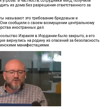
й угрозы. В частности, сотрудники МИД получили
одить из дома без разрешения ответственного за
ты называют это требование бредовым и
Они сообщили о своем возмущении центральному
ерства иностранных дел.
осольство Израиля в Иордании было закрыто, а его
ке вернулись на родину из опасений за безопасность
тинскими манифестациями.