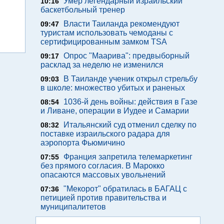
Умер легендарный израильский
10:16
баскетбольный тренер
Власти Таиланда рекомендуют
09:47
туристам использовать чемоданы с
сертифицированным замком TSA
Опрос "Mаарива": предвыборный
09:17
расклад за неделю не изменился
В Таиланде ученик открыл стрельбу
09:03
в школе: множество убитых и раненых
1036-й день войны: действия в Газе
08:54
и Ливане, операции в Иудее и Самарии
Итальянский суд отменил сделку по
08:32
поставке израильского радара для
аэропорта Фьюмичино
Франция запретила телемаркетинг
07:55
без прямого согласия. В Марокко
опасаются массовых увольнений
"Мекорот" обратилась в БАГАЦ с
07:36
петицией против правительства и
муниципалитетов