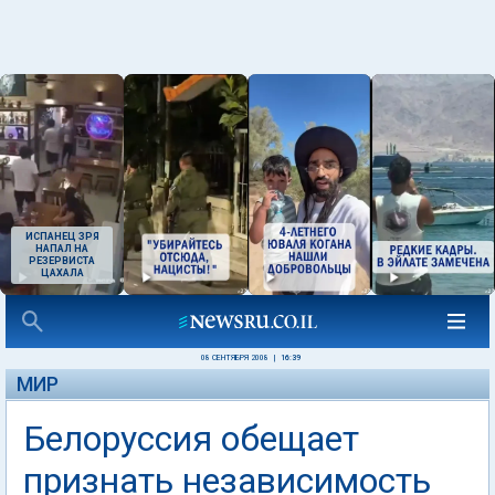
ИСПАНЕЦ ЗРЯ
НАПАЛ НА
РЕЗЕРВИСТА
ЦАХАЛА
08 СЕНТЯБРЯ 2008
|
16:39
МИР
Белоруссия обещает
признать независимость