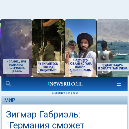
ИСПАНЕЦ ЗРЯ
НАПАЛ НА
РЕЗЕРВИСТА
ЦАХАЛА
08 СЕНТЯБРЯ 2015
|
00:45
МИР
Зигмар Габриэль:
"Германия сможет