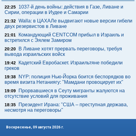
1037-й день войны: действия в Газе, Ливане и
22:25
Сирии, операции в Иудее и Самарии
Walla: в ЦАХАЛе выдвигают новые версии гибели
21:32
двух резервистов в Ливане
Командующий CENTCOM прибыл в Израиль и
21:01
встретился с Эялем Замиром
В Ливане хотят прервать переговоры, требуя
20:20
вывода израильских войск
Кадетский Евробаскет. Израильтяне победили
19:42
греков
NYP: полиция Нью-Йорка боится беспорядков во
19:38
время визита Нетаниягу: "Мамдани провоцирует их"
Прорвавшиеся в Сеуту мигранты жалуются на
19:09
отсутствие условий для проживания
Президент Ирана: "США – преступная держава,
18:35
несмотря на переговоры"
Воскресенье, 09 августа 2026 г.