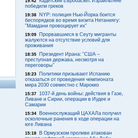
Кадетский Евробаскет. Израильтяне
19:42
победили греков
NYP: полиция Нью-Йорка боится
19:38
беспорядков во время визита Нетаниягу:
"Мамдани провоцирует их"
Прорвавшиеся в Сеуту мигранты
19:09
жалуются на отсутствие условий для
проживания
Президент Ирана: "США –
18:35
преступная держава, несмотря на
переговоры"
Политики призывают Испанию
18:23
отказаться от проведения чемпионата
мира 2030 совместно с Марокко
1037-й день войны: действия в Газе,
15:37
Ливане и Сирии, операции в Иудее и
Самарии
Военнослужащий ЦАХАЛа получил
15:34
осколочные ранения в ходе операции на
юге Ливана
В Ормузском проливе атакован
15:18