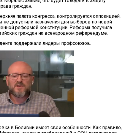
. Моралес заявил, что будет голодать в защиту
права граждан.
ерхняя палата конгресса, контролируется оппозицией,
ы не допустили назначения дня выборов по новой
ленной реформой конституции. Реформа получила
ийских граждан на всенародном референдуме.
идента поддержали лидеры профсоюзов.
овка в Боливии имеет свои особенности. Как правило,