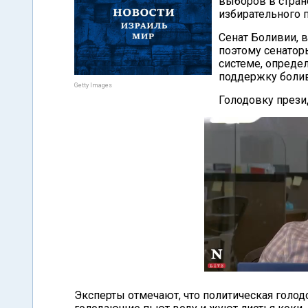
выборов в стране
избирательного 
Сенат Боливии, в
поэтому сенатор
системе, опреде
поддержку болив
Getty Images
Голодовку през
Эксперты отмечают, что политическая голод