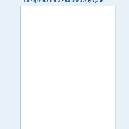
танкер нефтяной компании Абу-Даби