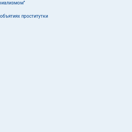
риализмом"
объятиях проститутки