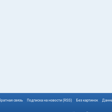
братная связь
Подписка на новости (RSS)
Без картинок
Данны