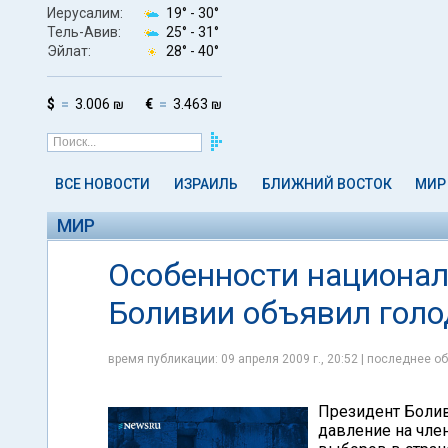
Иерусалим:
19° -
30°
Тель-Авив:
25° -
31°
Эйлат:
28° -
40°
$
3.006 ₪
€
3.463 ₪
ВСЕ НОВОСТИ
ИЗРАИЛЬ
БЛИЖНИЙ ВОСТОК
МИР
МИР
Особенности национал
Боливии объявил голо
время публикации: 09 апреля 2009 г., 20:52 | последнее об
Президент Болив
давление на член