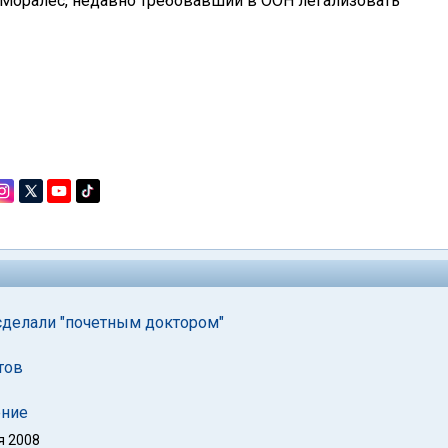
 Моралес, недавно требовавший в ООН легализовать
сделали "почетным доктором"
тов
ение
я 2008