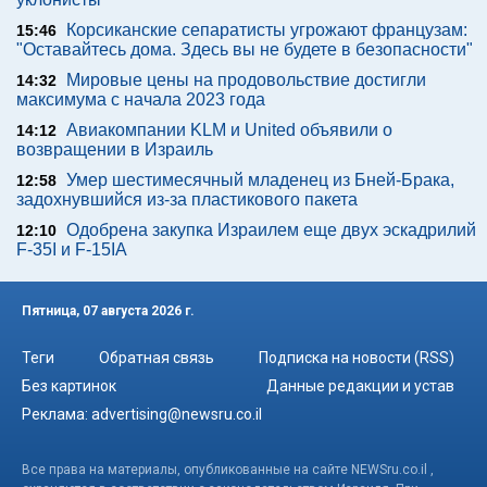
Корсиканские сепаратисты угрожают французам:
15:46
"Оставайтесь дома. Здесь вы не будете в безопасности"
Мировые цены на продовольствие достигли
14:32
максимума с начала 2023 года
Авиакомпании KLM и United объявили о
14:12
возвращении в Израиль
Умер шестимесячный младенец из Бней-Брака,
12:58
задохнувшийся из-за пластикового пакета
Одобрена закупка Израилем еще двух эскадрилий
12:10
F-35I и F-15IA
Пятница, 07 августа 2026 г.
Теги
Обратная связь
Подписка на новости (RSS)
Без картинок
Данные редакции и устав
Реклама:
advertising@newsru.co.il
Все права на материалы, опубликованные на сайте NEWSru.co.il ,