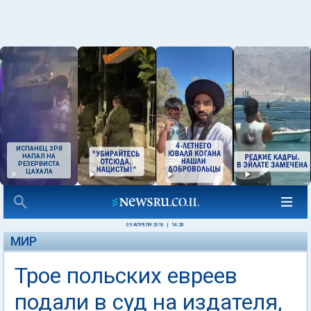
ИСПАНЕЦ ЗРЯ
НАПАЛ НА
РЕЗЕРВИСТА
ЦАХАЛА
09 АПРЕЛЯ 2018
|
14:20
МИР
Трое польских евреев
подали в суд на издателя,