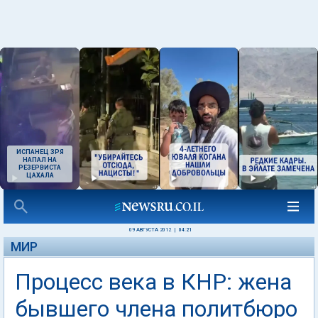
ИСПАНЕЦ ЗРЯ
НАПАЛ НА
РЕЗЕРВИСТА
ЦАХАЛА
09 АВГУСТА 2012
|
04:21
МИР
Процесс века в КНР: жена
бывшего члена политбюро