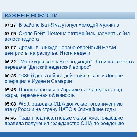
ВАЖНЫЕ НОВОСТИ
В районе Бат-Яма утонул молодой мужчина
07:17
Около Бейт-Шемеша автомобиль насмерть сбил
07:09
велосипедиста
Драмы в "Ликуде", арабо-еврейский РААМ,
07:07
центристы на распутье. Итоги недели
"Моя хуцпа здесь мне подходит". Татьяна Глезер в
06:32
передаче "Детский недетский вопрос"
1036-й день войны: действия в Газе и Ливане,
06:25
операции в Иудее и Самарии
Прогноз погоды в Израиле на 7 августа: спад
05:45
жары, переменная облачность
WSJ: разведка США допускает ограниченную
05:08
атаку России на страну NATO в ближайшие годы
Трамп подписал новые указы, ужесточающие
04:46
правила получения гражданства США по рождению