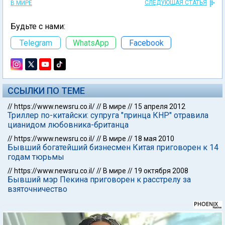
СЛЕДУЮЩАЯ СТАТЬЯ
В МИРЕ
Будьте с нами:
Telegram
WhatsApp
Facebook
ССЫЛКИ ПО ТЕМЕ
//
https://www.newsru.co.il/
//
В мире
//
15 апреля 2012
Триллер по-китайски: супруга "принца КНР" отравила
цианидом любовника-британца
//
https://www.newsru.co.il/
//
В мире
//
18 мая 2010
Бывший богатейший бизнесмен Китая приговорен к 14
годам тюрьмы
//
https://www.newsru.co.il/
//
В мире
//
19 октября 2008
Бывший мэр Пекина приговорен к расстрелу за
взяточничество