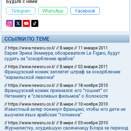
Будьте с нами:
Telegram
WhatsApp
Facebook
ССЫЛКИ ПО ТЕМЕ
//
https://www.newsru.co.il/
//
В мире
//
11 января 2011
Еврея Эрика Земмура, обозревателя Le Figaro, будут
судить за "оскорбление арабов"
//
https://www.newsru.co.il/
//
В мире
//
02 января 2011
Французский комик заплатит штраф за оскорбление
"израильской лавочки"
//
https://www.newsru.co.il/
//
В мире
//
18 ноября 2010
Французский комик признался: его "тошнит" от
Нетаниягу и "слезливых фильмов" о Холокосте
//
https://www.newsru.co.il/
//
В мире
//
10 ноября 2010
Известный актер покинул Францию, чтобы его дети не
выучили язык арабских "гопников"
//
https://www.newsru.co.il/
//
В мире
//
03 ноября 2010
Журналистку, осудившую свояченицу Блэра за переход