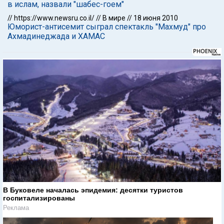
в ислам, назвали "шабес-гоем"
//
https://www.newsru.co.il/
//
В мире
//
18 июня 2010
Юморист-антисемит сыграл спектакль "Махмуд" про
Ахмадинеджада и ХАМАС
В Буковеле началась эпидемия: десятки туристов
госпитализированы
Реклама