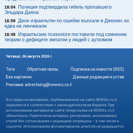
Полиция подтвердила гибель пропавшего
18:04
Эльдара Даяна
Двое израильтян по ошибке въехали в Дженин: их
16:59
едва не линчевали
Израильские психологи поставили под сомнение
16:48
теорию о дефиците эмпатии у людей с аутизмом
Четверг, 06 августа 2026 г.
Теги
Обратная связь
Подписка на новости (RSS)
Без картинок
Данные редакции и устав
Реклама:
advertising@newsru.co.il
Все права на материалы, опубликованные на сайте NEWSru.co.il ,
охраняются в соответствии с законодательством Израиля. При
использовании материалов сайта гиперссылка на NEWSru.co.il
обязательна. Перепечатка интервью, репортажей, эксклюзивных
статей без согласования с редакцией запрещена – в том числе в
соцсетях. Использование фотоматериалов агентств не разрешается.