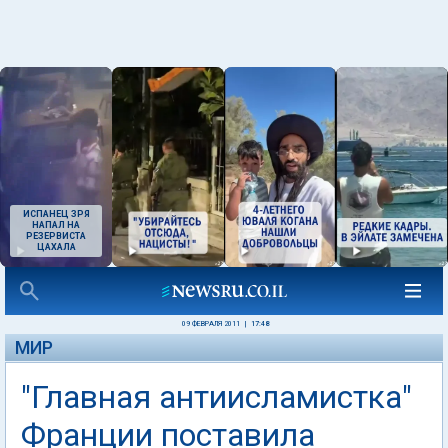
ИСПАНЕЦ ЗРЯ
НАПАЛ НА
РЕЗЕРВИСТА
ЦАХАЛА
09 ФЕВРАЛЯ 2011
|
17:48
МИР
"Главная антиисламистка"
Франции поставила