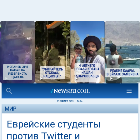
ИСПАНЕЦ ЗРЯ
НАПАЛ НА
РЕЗЕРВИСТА
ЦАХАЛА
09 ЯНВАРЯ 2013
|
14:24
МИР
Еврейские студенты
против Twitter и