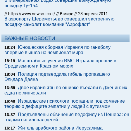
В Минеральных Водах совершил вынужденную
посадку Ту-154
//
https://www.newsru.co.il/
//
В мире
//
28 апреля 2011
В аэропорту Шереметьево совершил экстренную
посадку самолет компании "Аэрофлот"
ВАЖНЫЕ НОВОСТИ
Юношеская сборная Израиля по гандболу
18:24
впервые вышла на чемпионат мира
Масштабные учения ВМС Израиля прошли в
18:19
Средиземном и Красном морях
Полиция подтвердила гибель пропавшего
18:04
Эльдара Даяна
Двое израильтян по ошибке въехали в Дженин: их
16:59
едва не линчевали
Израильские психологи поставили под сомнение
16:48
теорию о дефиците эмпатии у людей с аутизмом
Предъявлены обвинения педофилу из Нешера: он
16:37
годами насиловал детей
Житель арабского района Иерусалима
16:17