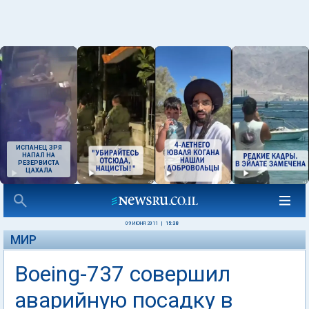
ИСПАНЕЦ ЗРЯ
НАПАЛ НА
РЕЗЕРВИСТА
ЦАХАЛА
09 ИЮНЯ 2011
|
15:38
МИР
Boeing-737 совершил
аварийную посадку в