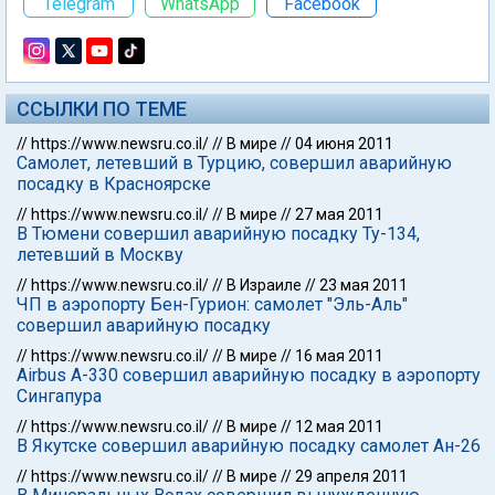
Telegram
WhatsApp
Facebook
ССЫЛКИ ПО ТЕМЕ
//
https://www.newsru.co.il/
//
В мире
//
04 июня 2011
Самолет, летевший в Турцию, совершил аварийную
посадку в Красноярске
//
https://www.newsru.co.il/
//
В мире
//
27 мая 2011
В Тюмени совершил аварийную посадку Ту-134,
летевший в Москву
//
https://www.newsru.co.il/
//
В Израиле
//
23 мая 2011
ЧП в аэропорту Бен-Гурион: самолет "Эль-Аль"
совершил аварийную посадку
//
https://www.newsru.co.il/
//
В мире
//
16 мая 2011
Airbus A-330 совершил аварийную посадку в аэропорту
Сингапура
//
https://www.newsru.co.il/
//
В мире
//
12 мая 2011
В Якутске совершил аварийную посадку самолет Ан-26
//
https://www.newsru.co.il/
//
В мире
//
29 апреля 2011