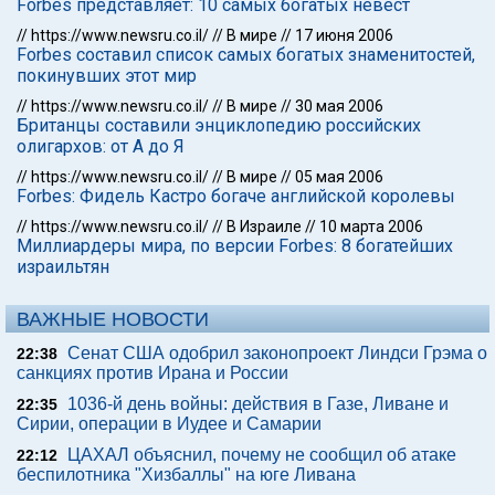
Forbes представляет: 10 самых богатых невест
//
https://www.newsru.co.il/
//
В мире
//
17 июня 2006
Forbes составил список самых богатых знаменитостей,
покинувших этот мир
//
https://www.newsru.co.il/
//
В мире
//
30 мая 2006
Британцы составили энциклопедию российских
олигархов: от А до Я
//
https://www.newsru.co.il/
//
В мире
//
05 мая 2006
Forbes: Фидель Кастро богаче английской королевы
//
https://www.newsru.co.il/
//
В Израиле
//
10 марта 2006
Миллиардеры мира, по версии Forbes: 8 богатейших
израильтян
ВАЖНЫЕ НОВОСТИ
Сенат США одобрил законопроект Линдси Грэма о
22:38
санкциях против Ирана и России
1036-й день войны: действия в Газе, Ливане и
22:35
Сирии, операции в Иудее и Самарии
ЦАХАЛ объяснил, почему не сообщил об атаке
22:12
беспилотника "Хизбаллы" на юге Ливана