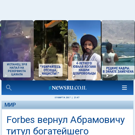
ИСПАНЕЦ ЗРЯ
НАПАЛ НА
РЕЗЕРВИСТА
ЦАХАЛА
09 МАРТА 2007
|
21:47
МИР
Forbes вернул Абрамовичу
титул богатейшего