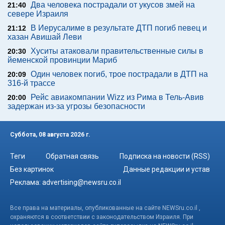
Два человека пострадали от укусов змей на
21:40
севере Израиля
В Иерусалиме в результате ДТП погиб певец и
21:12
хазан Авишай Леви
Хуситы атаковали правительственные силы в
20:30
йеменской провинции Мариб
Один человек погиб, трое пострадали в ДТП на
20:09
316-й трассе
Рейс авиакомпании Wizz из Рима в Тель-Авив
20:00
задержан из-за угрозы безопасности
Суббота, 08 августа 2026 г.
Теги
Обратная связь
Подписка на новости (RSS)
Без картинок
Данные редакции и устав
Реклама:
advertising@newsru.co.il
Все права на материалы, опубликованные на сайте NEWSru.co.il ,
охраняются в соответствии с законодательством Израиля. При