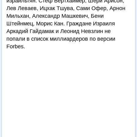
израильтян: Стеф Вертхаймер, Шери Арисон,
Лев Леваев, Ицхак Тшува, Сами Офер, Арнон
Мильхан, Александр Машкевич, Бени
Штейнмец, Морис Кан. Граждане Израиля
Аркадий Гайдамак и Леонид Невзлин не
попали в список миллиардеров по версии
Forbes.