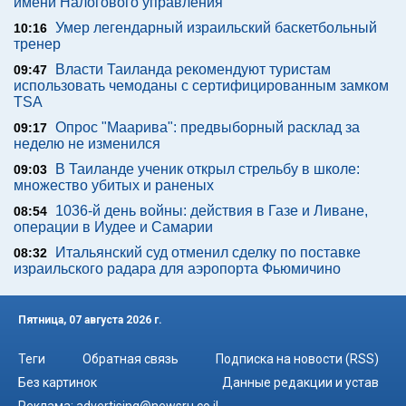
имени Налогового управления
Умер легендарный израильский баскетбольный
10:16
тренер
Власти Таиланда рекомендуют туристам
09:47
использовать чемоданы с сертифицированным замком
TSA
Опрос "Mаарива": предвыборный расклад за
09:17
неделю не изменился
В Таиланде ученик открыл стрельбу в школе:
09:03
множество убитых и раненых
1036-й день войны: действия в Газе и Ливане,
08:54
операции в Иудее и Самарии
Итальянский суд отменил сделку по поставке
08:32
израильского радара для аэропорта Фьюмичино
Пятница, 07 августа 2026 г.
Теги
Обратная связь
Подписка на новости (RSS)
Без картинок
Данные редакции и устав
Реклама:
advertising@newsru.co.il