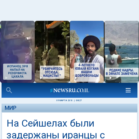
ИСПАНЕЦ ЗРЯ
НАПАЛ НА
РЕЗЕРВИСТА
ЦАХАЛА
09 МАРТА 2010
|
08:27
МИР
На Сейшелах были
задержаны иранцы с