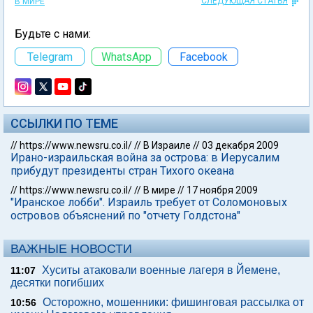
СЛЕДУЮЩАЯ СТАТЬЯ
В МИРЕ
Будьте с нами:
Telegram
WhatsApp
Facebook
ССЫЛКИ ПО ТЕМЕ
//
https://www.newsru.co.il/
//
В Израиле
//
03 декабря 2009
Ирано-израильская война за острова: в Иерусалим
прибудут президенты стран Тихого океана
//
https://www.newsru.co.il/
//
В мире
//
17 ноября 2009
"Иранское лобби". Израиль требует от Соломоновых
островов объяснений по "отчету Голдстона"
ВАЖНЫЕ НОВОСТИ
Хуситы атаковали военные лагеря в Йемене,
11:07
десятки погибших
Осторожно, мошенники: фишинговая рассылка от
10:56