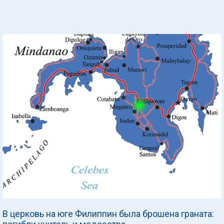
В церковь на юге Филиппин была брошена граната: